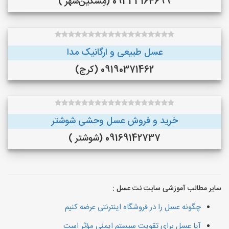
09333164699 (مِشگین‌شهر )
عسل طبیعی و ارگانیک مدا
09190371462 (کرج)
خرید و فروش عسل وحشی شوشتر
09169142737 (شوشتر )
سایر مطالب آموزشی سایت نت عسل :
چگونه عسل را در فروشگاه اینترنتی عرضه کنیم
آیا عسل برای تقویت سیستم ایمنی مؤثر است