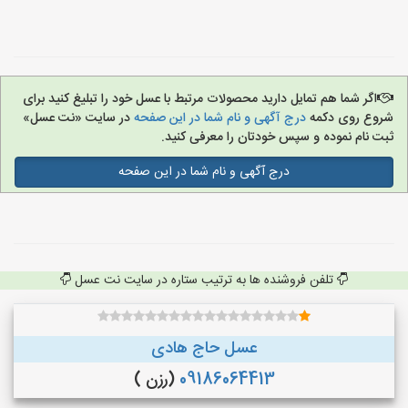
اگر شما هم تمایل دارید محصولات مرتبط با عسل خود را تبلیغ کنید برای
شروع روی دکمه
درج آگهی و نام شما در این صفحه
در سایت «نت عسل»
ثبت نام نموده و سپس خودتان را معرفی کنید.
درج آگهی و نام شما در این صفحه
تلفن فروشنده ها به ترتیب ستاره در سایت نت عسل
عسل حاج هادی
09186064413
(رزن )