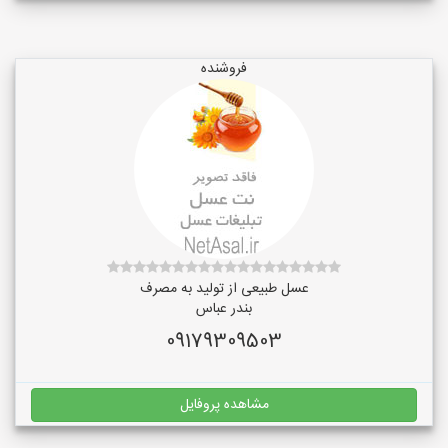
فروشنده
عسل طبیعی از تولید به مصرف
بندر عباس
09179309503
مشاهده پروفایل