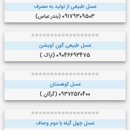
عسل طبیعی از تولید به مصرف
09179309503 (بندر عباس)
عسل طبیعی گون آویشن
09046693475 (اراک )
عسل کوهستان
09372520400 (گرگان )
عسل چهل گیاه با موم وصاف