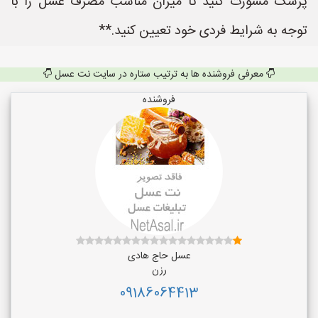
پزشک مشورت کنید تا میزان مناسب مصرف عسل را با
توجه به شرایط فردی خود تعیین کنید.**
معرفی فروشنده ها به ترتیب ستاره در سایت نت عسل
فروشنده
عسل حاج هادی
رزن
09186064413