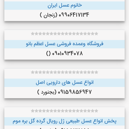
خانوم عسل ایران
09906417134 (زنجان )
فروشگاه وعمده فروشی عسل اعظم بانو
09010934078 ()
انواع عسل های دارویی اصل
09159856947 (بجنورد )
پخش انواع عسل طبیعی ژل رویال گرده گل بره موم