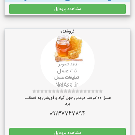
مشاهده پروفایل
فروشنده
عسل 100درصد درمانی چهل گیاه و آویشن به ضمانت
یزد
09137767894
مشاهده پروفایل