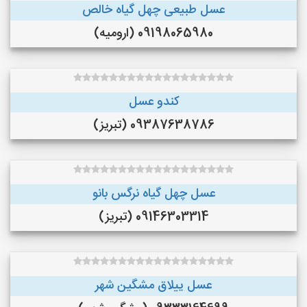
عسل طبیعی چهل گیاه خالص
09198065980 (ارومیه)
کندو عسل
09387638786 (تبریز)
عسل چهل گیاه نرگس بانو
09146303314 (تبریز)
عسل ییلاق مشگین شهر