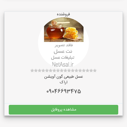
فروشنده
عسل طبیعی گون آویشن
اراک
09046693475
مشاهده پروفایل