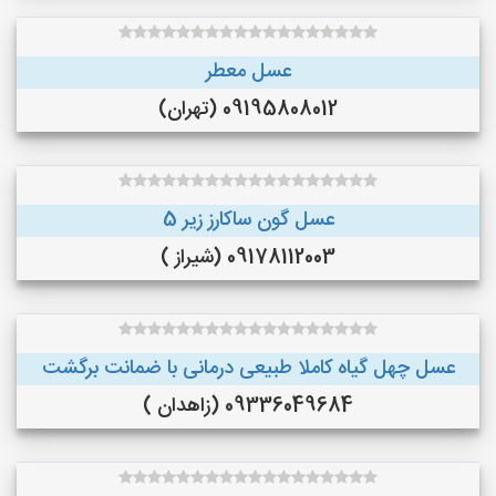
عسل معطر
09195808012 (تهران)
عسل گون ساکارز زیر 5
09178112003 (شیراز )
عسل چهل گیاه کاملا طبیعی درمانی با ضمانت برگشت
09336049684 (زاهدان )