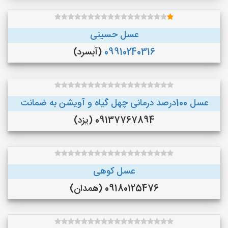
عسل حسینی
09910240316
(آبسرد)
عسل 100درصد درمانی چهل گیاه و آویشن به ضمانت
09137767894 (یزد)
عسل کوهی
09180125476 (همدان)