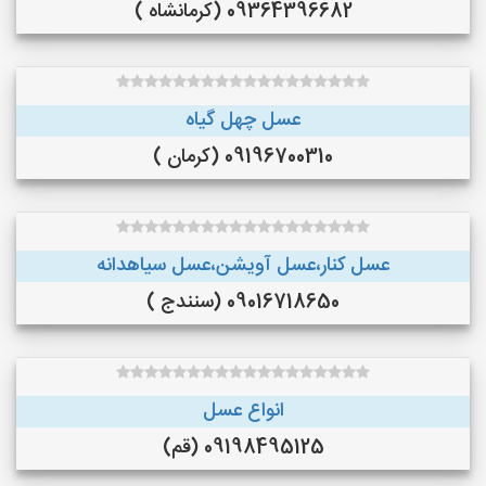
09364396682 (کرمانشاه )
عسل چهل گیاه
09196700310 (کرمان )
عسل کنار،عسل آویشن،عسل سیاهدانه
09016718650 (سنندج )
انواع عسل
09198495125 (قم)