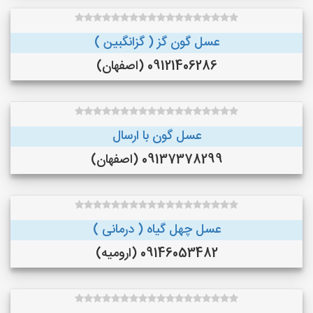
عسل گون گز ( گزانگبین )
09121406286 (اصفهان)
عسل گون با ارسال
09137378299 (اصفهان)
عسل چهل گیاه ( درمانی )
09146053482 (ارومیه)