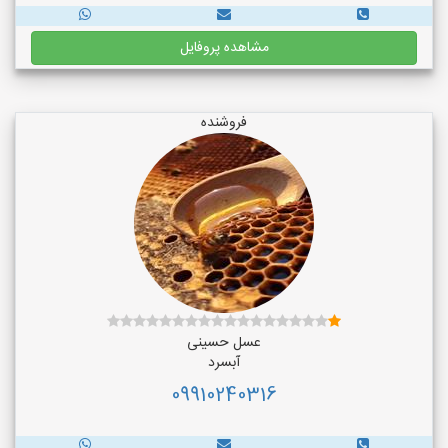
مشاهده پروفایل
فروشنده
عسل حسینی
آبسرد
09910240316