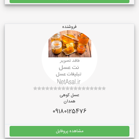
فروشنده
عسل کوهی
همدان
09180125476
مشاهده پروفایل