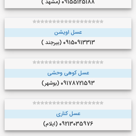
09155125188 (مشهد )
عسل اویشن
09150913313 (بیرجند )
عسل کوهی وحشی
09178721593 (بوشهر)
عسل کناری
09213035976 (ایلام)