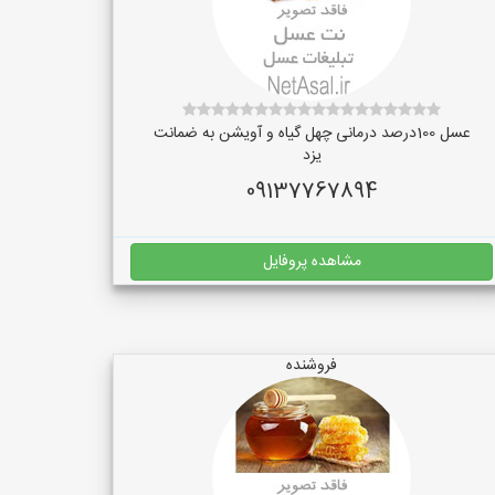
عسل 100درصد درمانی چهل گیاه و آویشن به ضمانت
یزد
09137767894
مشاهده پروفایل
فروشنده