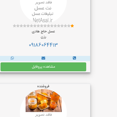
عسل حاج هادی
رزن
09186064413
مشاهده پروفایل
فروشنده