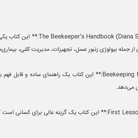
* **ammataro and Alphonse Avitabile
از جمله بیولوژی زنبور عسل، تجهیزات، مدیریت کلنی، بیماری‌ه
* **Beekeeping for Dummies (Howland Blackiston):** این کتاب یک را
ش می‌دهد.
* **First Lessons in Beekeeping (Keith Delaplane):** این کتاب یک گزی