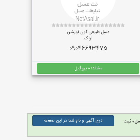
عسل طبیعی گون آویشن
اراک
09046693475
مشاهده پروفایل
درج آگهی و نام شما در این صفحه
سل» ثبت