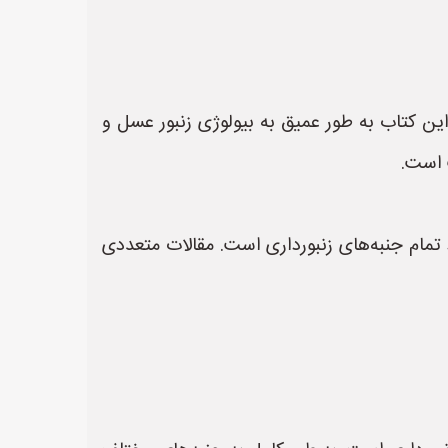
Honeybee Biology and Beekeeping (Dewey M. Caron and Lawrence John ):** این کتاب به طور عمیق به بیولوژی زنبور عسل و
ب است.
 کلاسیک و جامع در مورد تمام جنبه‌های زنبورداری است. مقالات متعددی