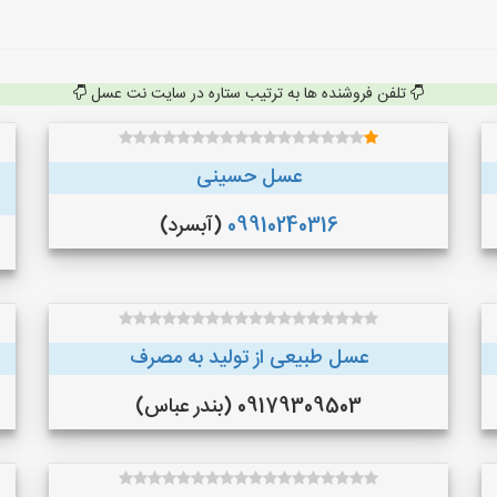
تلفن فروشنده ها به ترتیب ستاره در سایت نت عسل
عسل حسینی
09910240316
(آبسرد)
عسل طبیعی از تولید به مصرف
09179309503 (بندر عباس)