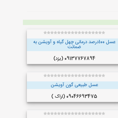
عسل 100درصد درمانی چهل گیاه و آویشن به
ضمانت
09137767894 (یزد)
عسل طبیعی گون آویشن
09046693475 (اراک )