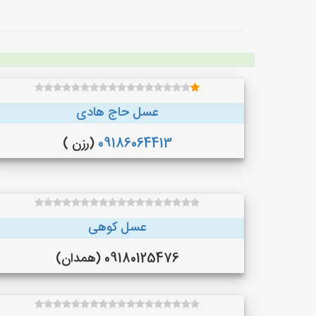
عسل حاج هادی
09186064413
(رزن )
عسل کوهی
09180125476 (همدان)