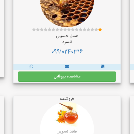
عسل حسینی
آبسرد
09910240316
مشاهده پروفایل
فروشنده