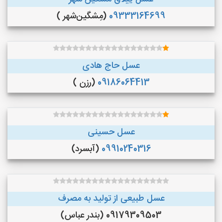
09333164699
(مِشگین‌شهر )
عسل حاج هادی
09186064413
(رزن )
عسل حسینی
09910240316
(آبسرد)
عسل طبیعی از تولید به مصرف
09179309503 (بندر عباس)