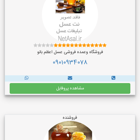
فروشگاه وعمده فروشی عسل اعظم بانو
09010934078
مشاهده پروفایل
فروشنده