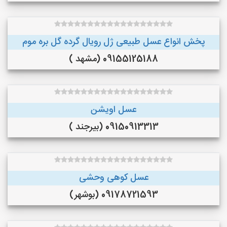
پخش انواع عسل طبیعی ژل رویال گرده گل بره موم
09155125188 (مشهد )
عسل اویشن
09150913313 (بیرجند )
عسل کوهی وحشی
09178721593 (بوشهر)