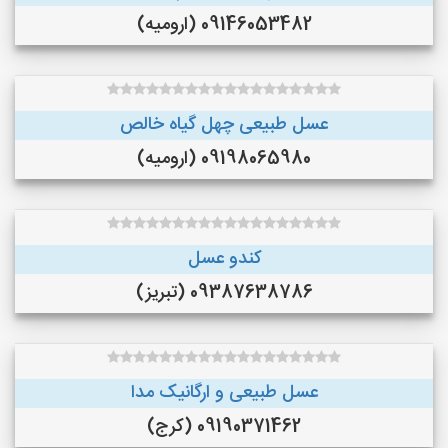
09146053482 (ارومیه)
عسل طبیعی چهل گیاه خالص
09198065980 (ارومیه)
کندو عسل
09387638786 (تبریز)
عسل طبیعی و ارگانیک مدا
09190371462 (کرج)