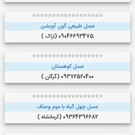
عسل طبیعی گون آویشن
09046693475 (اراک )
عسل کوهستان
09372520400 (گرگان )
عسل چهل گیاه با موم وصاف
09364396682 (کرمانشاه )