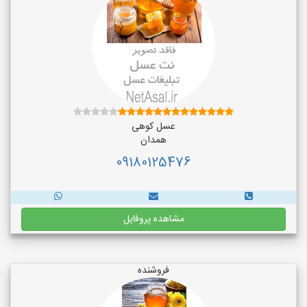
عسل کوهی
همدان
09180125476
مشاهده پروفایل
فروشنده