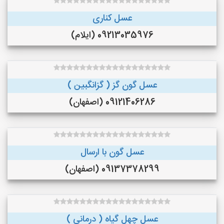
عسل کناری
09213035976 (ایلام)
عسل گون گز ( گزانگبین )
09121406286 (اصفهان)
عسل گون با ارسال
09137378299 (اصفهان)
عسل چهل گیاه ( درمانی )