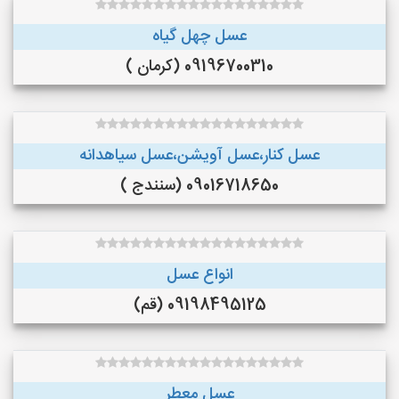
عسل چهل گیاه
09196700310 (کرمان )
عسل کنار،عسل آویشن،عسل سیاهدانه
09016718650 (سنندج )
انواع عسل
09198495125 (قم)
عسل معطر