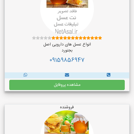
انواع عسل های دارویی اصل
بجنورد
09159856947
مشاهده پروفایل
فروشنده