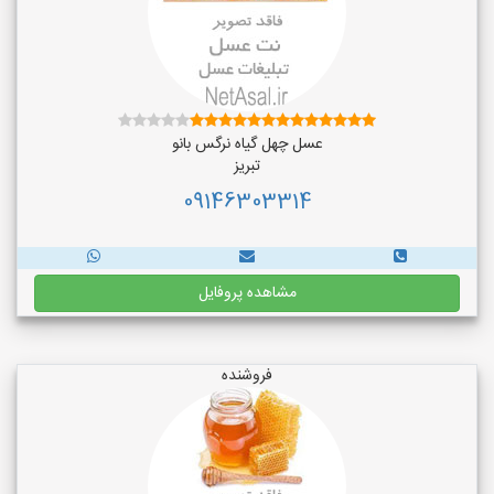
عسل چهل گیاه نرگس بانو
تبریز
09146303314
مشاهده پروفایل
فروشنده