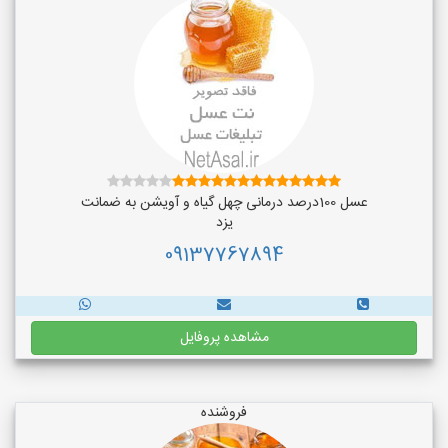
عسل 100درصد درمانی چهل گیاه و آویشن به ضمانت
یزد
09137767894
مشاهده پروفایل
فروشنده