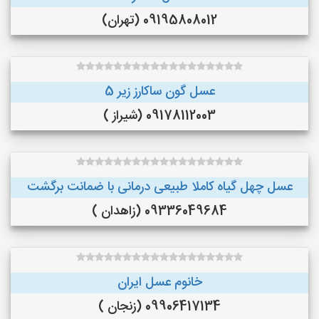
09195808012 (تهران)
عسل گون ساکارز زیر 5
09178112003 (شیراز )
عسل چهل گیاه کاملا طبیعی درمانی با ضمانت برگشت
09336049684 (زاهدان )
خانوم عسل ایران
09906417134 (زنجان )