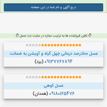
درج آگهی و نام شما در این صفحه
تلفن فروشنده ها به ترتیب ستاره در سایت نت عسل
عسل 100درصد درمانی چهل گیاه و آویشن به ضمانت
09137767894
(یزد)
عسل کوهی
09180125476
(همدان)