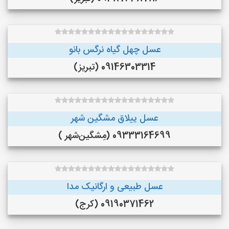
عسل چهل گیاه نرگس بانو
09146303314 (تبریز)
عسل ییلاق مشگین شهر
09333164699 (مِشگین‌شهر )
عسل طبیعی و ارگانیک مدا
09190371462 (کرج)