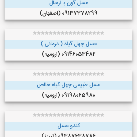
عسل گون با ارسال
09137378299 (اصفهان)
عسل چهل گیاه ( درمانی )
09146053482 (ارومیه)
عسل طبیعی چهل گیاه خالص
09198065980 (ارومیه)
کندو عسل
09387638786 (تبریز)