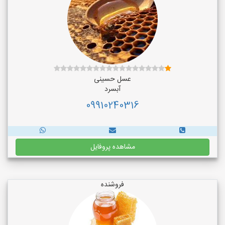
عسل حسینی
آبسرد
09910240316
مشاهده پروفایل
فروشنده