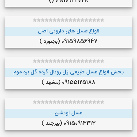
09010934078 ()
انواع عسل های دارویی اصل
09159856947 (بجنورد )
پخش انواع عسل طبیعی ژل رویال گرده گل بره موم
09155125188 (مشهد )
عسل اویشن
09150913313 (بیرجند )