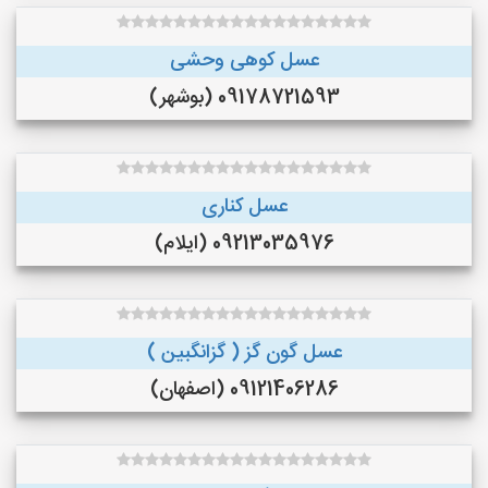
عسل کوهی وحشی
09178721593 (بوشهر)
عسل کناری
09213035976 (ایلام)
عسل گون گز ( گزانگبین )
09121406286 (اصفهان)