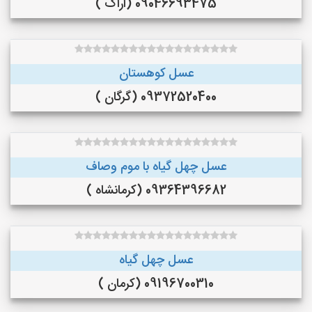
09046693475 (اراک )
عسل کوهستان
09372520400 (گرگان )
عسل چهل گیاه با موم وصاف
09364396682 (کرمانشاه )
عسل چهل گیاه
09196700310 (کرمان )