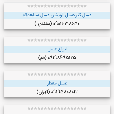
عسل کنار،عسل آویشن،عسل سیاهدانه
09016718650 (سنندج )
انواع عسل
09198495125 (قم)
عسل معطر
09195808012 (تهران)