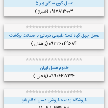
عسل گون ساکارز زیر 5
09178112003 (شیراز )
عسل چهل گیاه کاملا طبیعی درمانی با ضمانت برگشت
09336049684 (زاهدان )
خانوم عسل ایران
09906417134 (زنجان )
فروشگاه وعمده فروشی عسل اعظم بانو