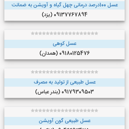
عسل 100درصد درمانی چهل گیاه و آویشن به ضمانت
09137767894 (یزد)
عسل کوهی
09180125476 (همدان)
عسل طبیعی از تولید به مصرف
09179309503 (بندر عباس)
عسل طبیعی گون آویشن