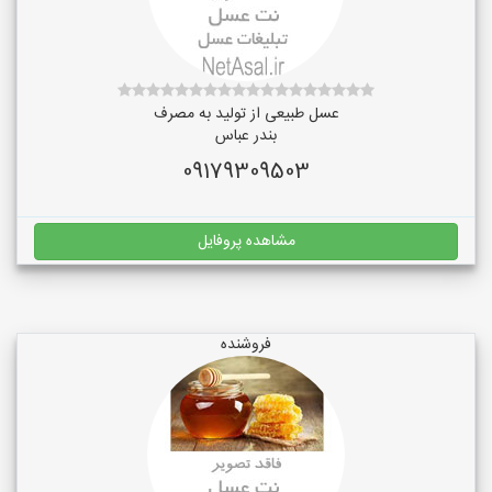
عسل طبیعی از تولید به مصرف
بندر عباس
09179309503
مشاهده پروفایل
فروشنده