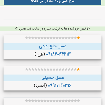
درج آگهی و نام شما در این صفحه
تلفن فروشنده ها به ترتیب ستاره در سایت نت عسل
عسل حاج هادی
09186064413
(رزن )
عسل حسینی
09910240316
(آبسرد)