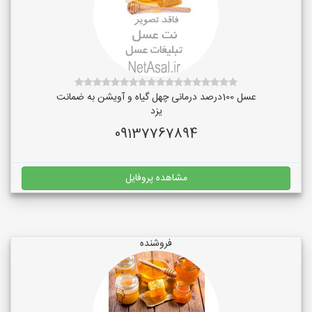
عسل 100درصد درمانی چهل گیاه و آویشن به ضمانت
یزد
09137767894
مشاهده پروفایل
فروشنده