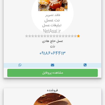
عسل حاج هادی
رزن
09186064413
مشاهده پروفایل
فروشنده