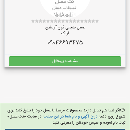
عسل طبیعی گون آویشن
اراک
09046693475
مشاهده پروفایل
اگر شما هم تمایل دارید محصولات مرتبط با عسل خود را تبلیغ کنید برای
شروع روی دکمه
درج آگهی و نام شما در این صفحه
در سایت «نت عسل»
ثبت نام نموده و سپس خودتان را معرفی کنید.