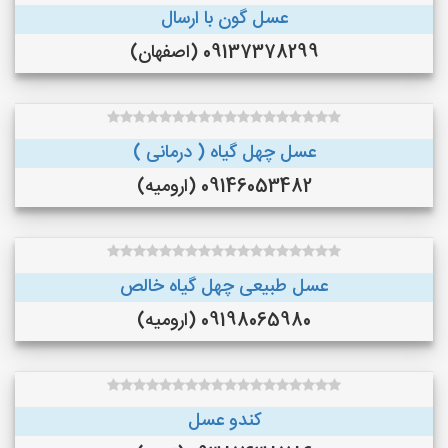
عسل گون با ارسال
09137378299 (اصفهان)
عسل چهل گیاه ( درمانی )
09146053482 (ارومیه)
عسل طبیعی چهل گیاه خالص
09198065980 (ارومیه)
کندو عسل