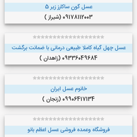
عسل گون ساکارز زیر 5
09178112003 (شیراز )
عسل چهل گیاه کاملا طبیعی درمانی با ضمانت برگشت
09336049684 (زاهدان )
خانوم عسل ایران
09906417134 (زنجان )
فروشگاه وعمده فروشی عسل اعظم بانو