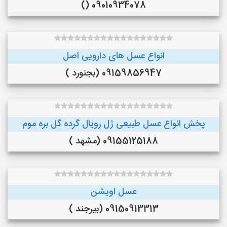
09010934078 ()
انواع عسل های دارویی اصل
09159856947 (بجنورد )
پخش انواع عسل طبیعی ژل رویال گرده گل بره موم
09155125188 (مشهد )
عسل اویشن
09150913313 (بیرجند )