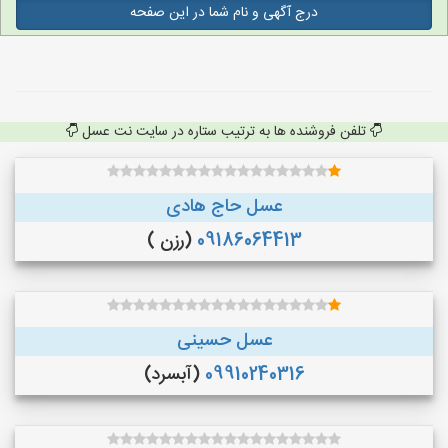
درج آگهی و نام شما در این صفحه
تلفن فروشنده ها به ترتیب ستاره در سایت نت عسل
عسل حاج هادی
09186064413
(رزن )
عسل حسینی
09910240316
(آبسرد)