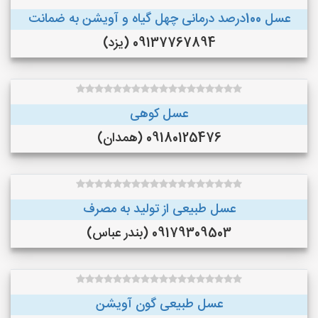
عسل 100درصد درمانی چهل گیاه و آویشن به ضمانت
09137767894 (یزد)
عسل کوهی
09180125476 (همدان)
عسل طبیعی از تولید به مصرف
09179309503 (بندر عباس)
عسل طبیعی گون آویشن