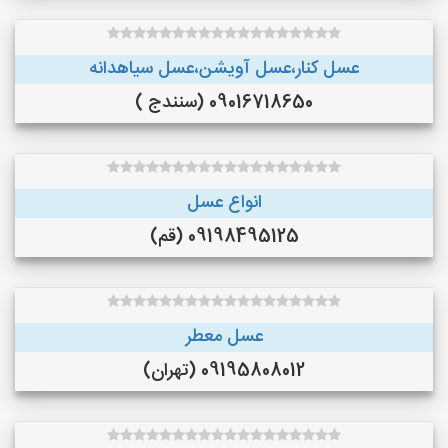
عسل کنار،عسل آویشن،عسل سیاهدانه
09016718650 (سنندج )
انواع عسل
09198495125 (قم)
عسل معطر
09195808012 (تهران)