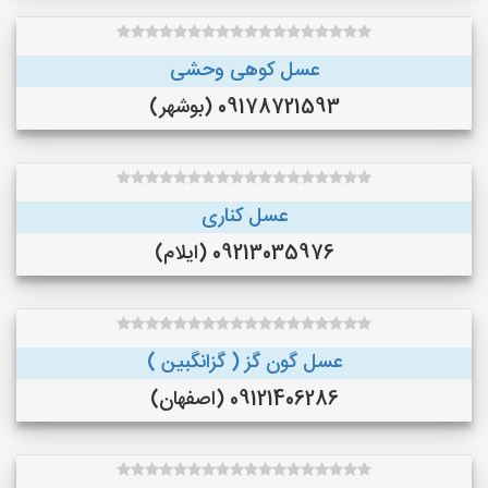
عسل کوهی وحشی
09178721593 (بوشهر)
عسل کناری
09213035976 (ایلام)
عسل گون گز ( گزانگبین )
09121406286 (اصفهان)