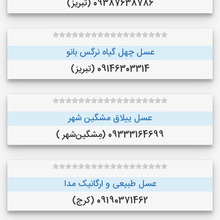
09387638786 (تبریز)
عسل چهل گیاه نرگس بانو
09146303314 (تبریز)
عسل ییلاق مشگین شهر
09333164699 (مِشگین‌شهر )
عسل طبیعی و ارگانیک مدا
09190371462 (کرج)