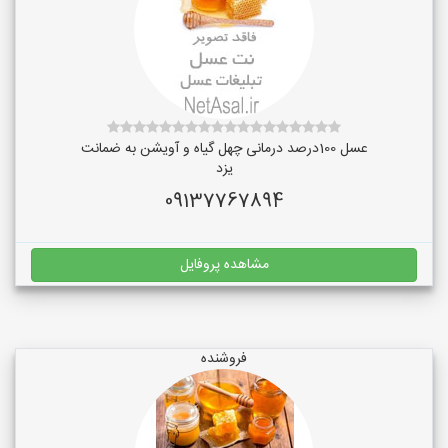
عسل 100درصد درمانی چهل گیاه و آویشن به ضمانت
یزد
09137767894
مشاهده پروفایل
فروشنده