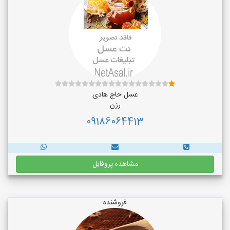
عسل حاج هادی
رزن
09186064413
مشاهده پروفایل
فروشنده