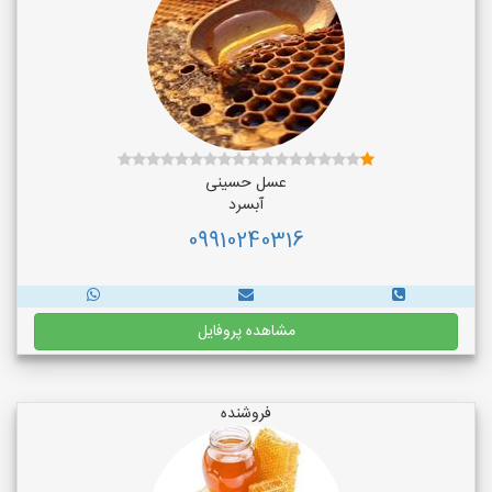
عسل حسینی
آبسرد
09910240316
مشاهده پروفایل
فروشنده