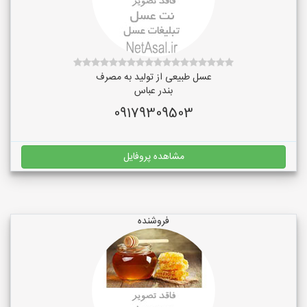
عسل طبیعی از تولید به مصرف
بندر عباس
09179309503
مشاهده پروفایل
فروشنده