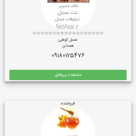
عسل کوهی
همدان
09180125476
مشاهده پروفایل
فروشنده