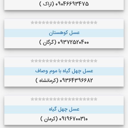
09046693475 (اراک )
عسل کوهستان
09372520400 (گرگان )
عسل چهل گیاه با موم وصاف
09364396682 (کرمانشاه )
عسل چهل گیاه
09196700310 (کرمان )