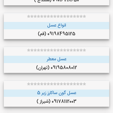
09016718650 (سنندج )
انواع عسل
09198495125 (قم)
عسل معطر
09195808012 (تهران)
عسل گون ساکارز زیر 5
09178112003 (شیراز )