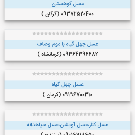
عسل کوهستان
09372520400 (گرگان )
عسل چهل گیاه با موم وصاف
09364396682 (کرمانشاه )
عسل چهل گیاه
09196700310 (کرمان )
عسل کنار،عسل آویشن،عسل سیاهدانه