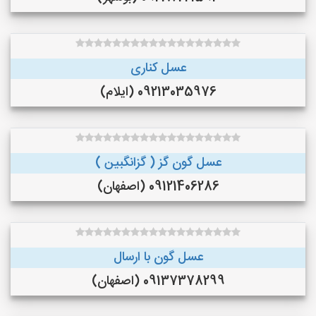
عسل کناری
09213035976 (ایلام)
عسل گون گز ( گزانگبین )
09121406286 (اصفهان)
عسل گون با ارسال
09137378299 (اصفهان)