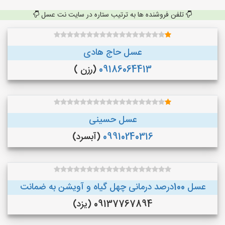
تلفن فروشنده ها به ترتیب ستاره در سایت نت عسل
عسل حاج هادی
09186064413
(رزن )
عسل حسینی
09910240316
(آبسرد)
عسل 100درصد درمانی چهل گیاه و آویشن به ضمانت
09137767894 (یزد)