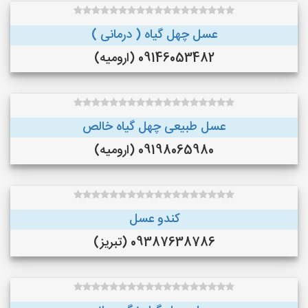
عسل چهل گیاه ( درمانی )
09146053482 (ارومیه)
عسل طبیعی چهل گیاه خالص
09198065980 (ارومیه)
کندو عسل
09387638786 (تبریز)