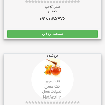
عسل کوهی
همدان
09180125476
مشاهده پروفایل
فروشنده