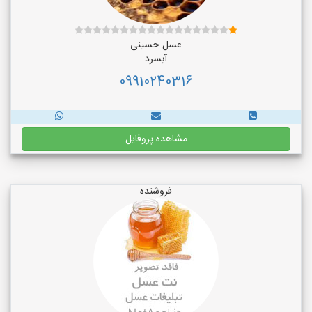
عسل حسینی
آبسرد
09910240316
مشاهده پروفایل
فروشنده