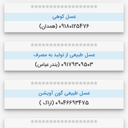
عسل کوهی
09180125476 (همدان)
عسل طبیعی از تولید به مصرف
09179309503 (بندر عباس)
عسل طبیعی گون آویشن
09046693475 (اراک )