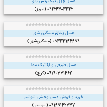
عسل چهل گیاه نرگس بانو
09146303314 (تبریز)
عسل ییلاق مشگین شهر
09333164699 (مِشگین‌شهر )
عسل طبیعی و ارگانیک مدا
09190371462 (کرج)
خرید و فروش عسل وحشی شوشتر
09169142737 (شوشتر )