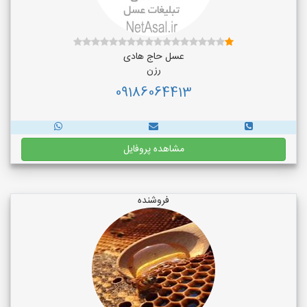
عسل حاج هادی
رزن
09186064413
مشاهده پروفایل
فروشنده