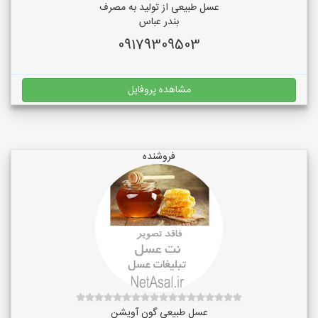
عسل طبیعی از تولید به مصرف
بندر عباس
09179309503
مشاهده پروفایل
فروشنده
عسل طبیعی گون آویشن