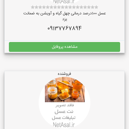
عسل 100درصد درمانی چهل گیاه و آویشن به ضمانت
یزد
09137767894
مشاهده پروفایل
فروشنده