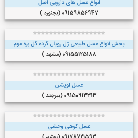
انواع عسل های دارویی اصل
09159856947 (بجنورد )
پخش انواع عسل طبیعی ژل رویال گرده گل بره موم
09155125188 (مشهد )
عسل اویشن
09150913313 (بیرجند )
عسل کوهی وحشی
09178721593 (بوشهر)