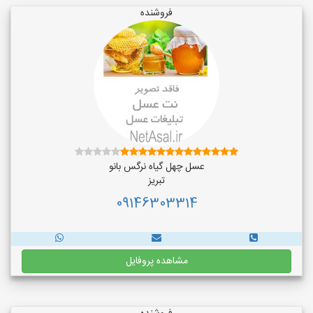
فروشنده
عسل چهل گیاه نرگس بانو
تبریز
09146303314
مشاهده پروفایل