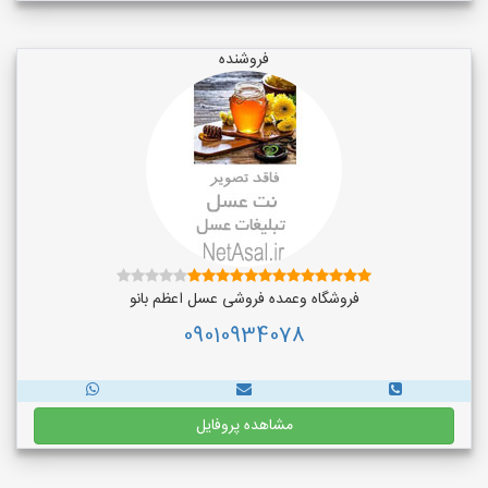
فروشنده
فروشگاه وعمده فروشی عسل اعظم بانو
09010934078
مشاهده پروفایل