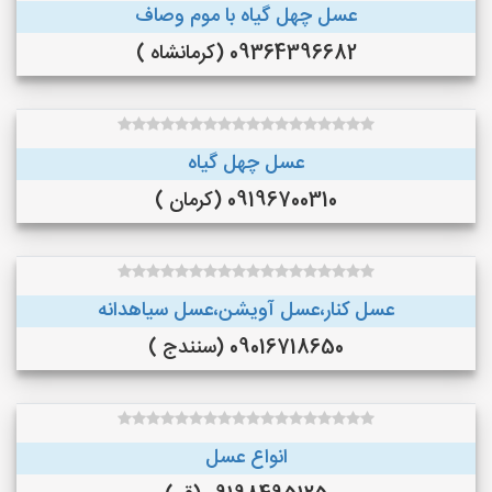
عسل چهل گیاه با موم وصاف
09364396682 (کرمانشاه )
عسل چهل گیاه
09196700310 (کرمان )
عسل کنار،عسل آویشن،عسل سیاهدانه
09016718650 (سنندج )
انواع عسل