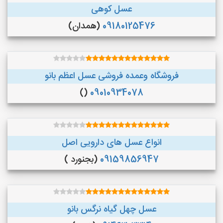
عسل کوهی
09180125476
(همدان)
فروشگاه وعمده فروشی عسل اعظم بانو
()
09010934078
انواع عسل های دارویی اصل
09159856947
(بجنورد )
عسل چهل گیاه نرگس بانو