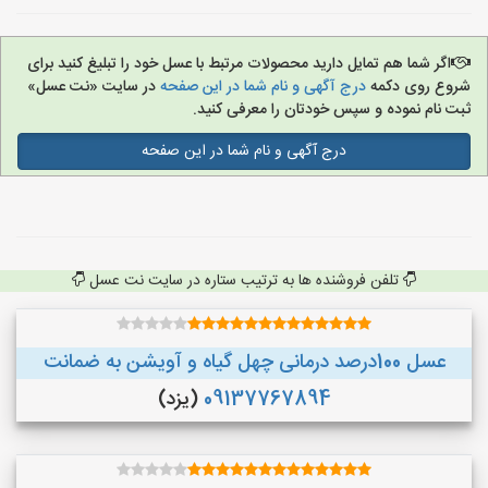
اگر شما هم تمایل دارید محصولات مرتبط با عسل خود را تبلیغ کنید برای
شروع روی دکمه
درج آگهی و نام شما در این صفحه
در سایت «نت عسل»
ثبت نام نموده و سپس خودتان را معرفی کنید.
درج آگهی و نام شما در این صفحه
تلفن فروشنده ها به ترتیب ستاره در سایت نت عسل
عسل 100درصد درمانی چهل گیاه و آویشن به ضمانت
09137767894
(یزد)