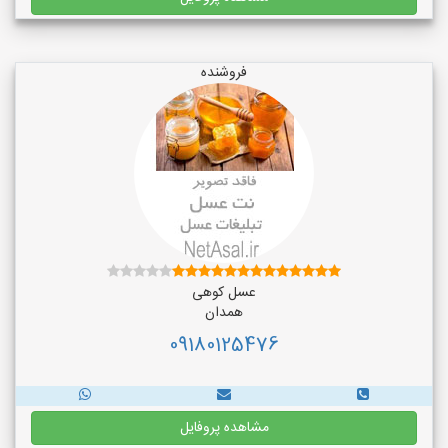
فروشنده
عسل کوهی
همدان
09180125476
مشاهده پروفایل