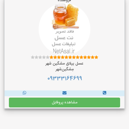
فروشنده
عسل ییلاق مشگین شهر
مِشگین‌شهر
09333164699
مشاهده پروفایل