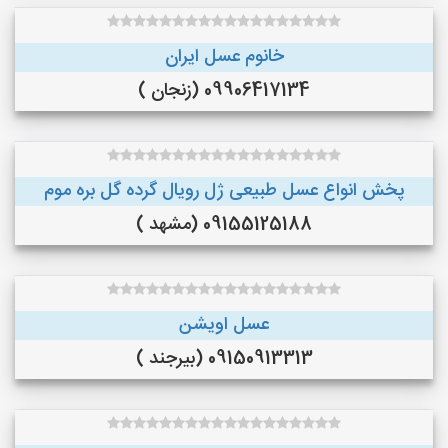
خانوم عسل ایران
09906417134 (زنجان )
پخش انواع عسل طبیعی ژل رویال گرده گل بره موم
09155125188 (مشهد )
عسل اویشن
09150913313 (بیرجند )