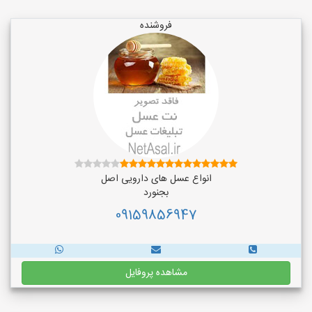
فروشنده
انواع عسل های دارویی اصل
بجنورد
09159856947
مشاهده پروفایل