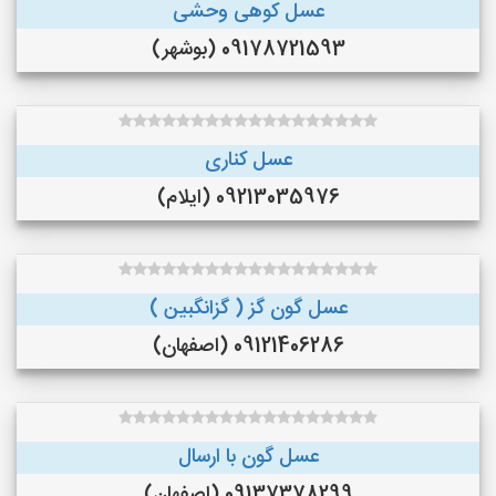
عسل کوهی وحشی
09178721593 (بوشهر)
عسل کناری
09213035976 (ایلام)
عسل گون گز ( گزانگبین )
09121406286 (اصفهان)
عسل گون با ارسال
09137378299 (اصفهان)