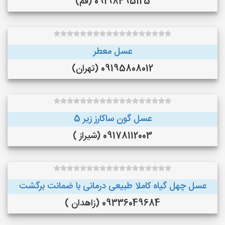
09198495125 (قم)
عسل معطر
09195808012 (تهران)
عسل گون ساکارز زیر 5
09178112003 (شیراز )
عسل چهل گیاه کاملا طبیعی درمانی با ضمانت برگشت
09336049684 (زاهدان )