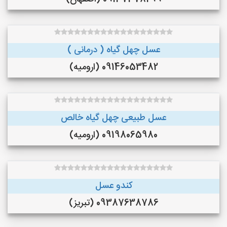
عسل چهل گیاه ( درمانی )
09146053482 (ارومیه)
عسل طبیعی چهل گیاه خالص
09198065980 (ارومیه)
کندو عسل
09387638786 (تبریز)