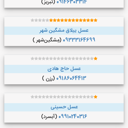
09146303314
(تبریز)
عسل ییلاق مشگین شهر
09333164699
(مِشگین‌شهر )
عسل حاج هادی
09186064413
(رزن )
عسل حسینی
09910240316
(آبسرد)