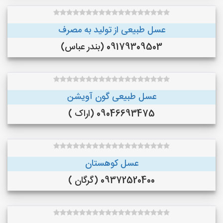
عسل طبیعی از تولید به مصرف
09179309503 (بندر عباس)
عسل طبیعی گون آویشن
09046693475 (اراک )
عسل کوهستان
09372520400 (گرگان )