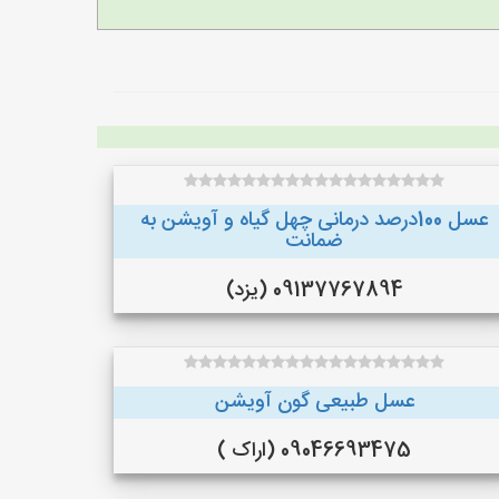
عسل 100درصد درمانی چهل گیاه و آویشن به
ضمانت
09137767894 (یزد)
عسل طبیعی گون آویشن
09046693475 (اراک )