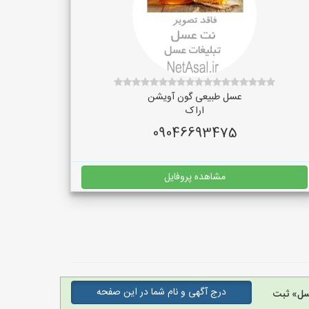
عسل طبیعی گون آویشن
اراک
09046693475
مشاهده پروفایل
درج آگهی و نام شما در این صفحه
سل» ثبت