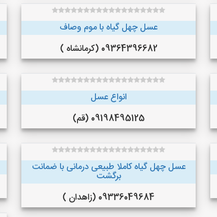
عسل چهل گیاه با موم وصاف
09364396682 (کرمانشاه )
انواع عسل
09198495125 (قم)
عسل چهل گیاه کاملا طبیعی درمانی با ضمانت
برگشت
09336049684 (زاهدان )