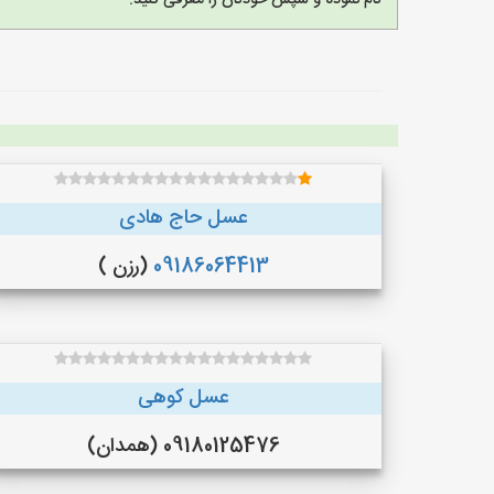
نام نموده و سپس خودتان را معرفی کنید.
عسل حاج هادی
09186064413
(رزن )
عسل کوهی
09180125476 (همدان)