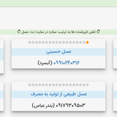
تلفن فروشنده ها به ترتیب ستاره در سایت نت عسل
عسل حسینی
09910240316
(آبسرد)
عسل طبیعی از تولید به مصرف
09179309503 (بندر عباس)