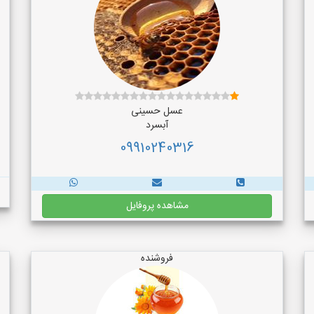
عسل حسینی
آبسرد
09910240316
مشاهده پروفایل
فروشنده