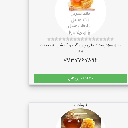
عسل 100درصد درمانی چهل گیاه و آویشن به ضمانت
یزد
09137767894
مشاهده پروفایل
فروشنده