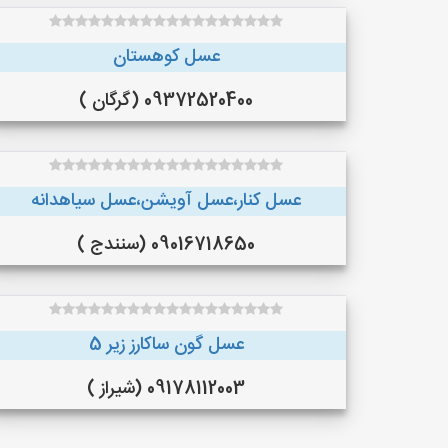
عسل کوهستان
09372520400 (گرگان )
عسل کنار،عسل آویشن،عسل سیاهدانه
09016718650 (سنندج )
عسل گون ساکارز زیر 5
09178112003 (شیراز )