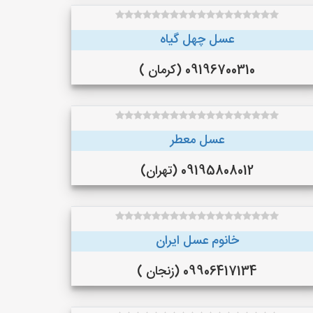
عسل چهل گیاه
09196700310 (کرمان )
عسل معطر
09195808012 (تهران)
خانوم عسل ایران
09906417134 (زنجان )