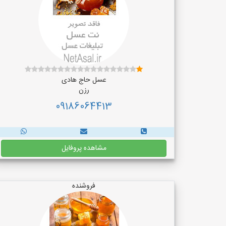
عسل حاج هادی
رزن
09186064413
مشاهده پروفایل
فروشنده