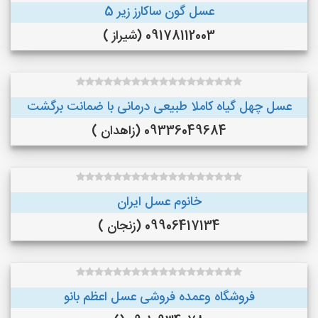
عسل گون ساکارز زیر 5
09178112003 (شیراز )
عسل چهل گیاه کاملا طبیعی درمانی با ضمانت برگشت
09336049684 (زاهدان )
خانوم عسل ایران
09906417134 (زنجان )
فروشگاه وعمده فروشی عسل اعظم بانو