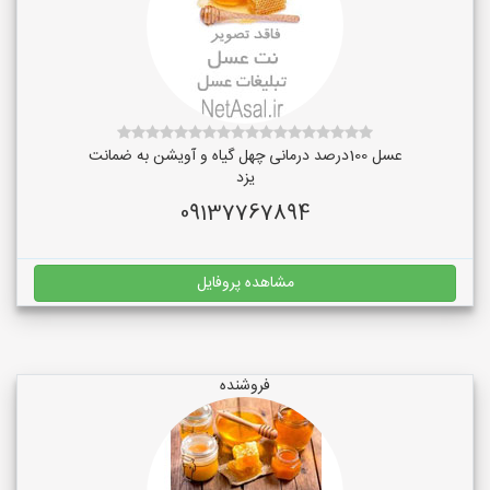
عسل 100درصد درمانی چهل گیاه و آویشن به ضمانت
یزد
09137767894
مشاهده پروفایل
فروشنده