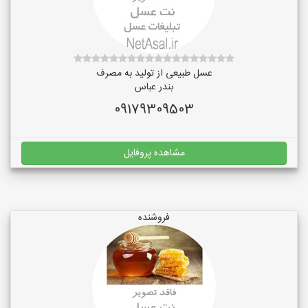
عسل طبیعی از تولید به مصرف
بندر عباس
09179309503
مشاهده پروفایل
فروشنده