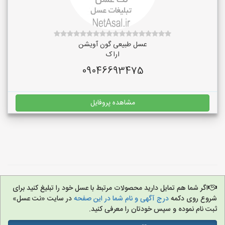
عسل طبیعی گون آویشن
اراک
09046693475
مشاهده پروفایل
اگر شما هم تمایل دارید محصولات مرتبط با عسل خود را تبلیغ کنید برای
شروع روی دکمه
درج آگهی و نام شما در این صفحه
در سایت «نت عسل»
ثبت نام نموده و سپس خودتان را معرفی کنید.