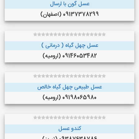
عسل گون با ارسال
09137378299 (اصفهان)
عسل چهل گیاه ( درمانی )
09146053482 (ارومیه)
عسل طبیعی چهل گیاه خالص
09198065980 (ارومیه)
کندو عسل