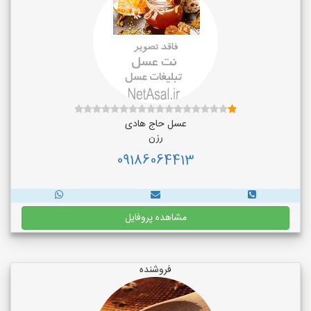
عسل حاج هادی
رزن
09186064413
مشاهده پروفایل
فروشنده