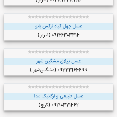
09387638786 (تبریز)
عسل چهل گیاه نرگس بانو
09146303314 (تبریز)
عسل ییلاق مشگین شهر
09333164699 (مِشگین‌شهر )
عسل طبیعی و ارگانیک مدا
09190371462 (کرج)