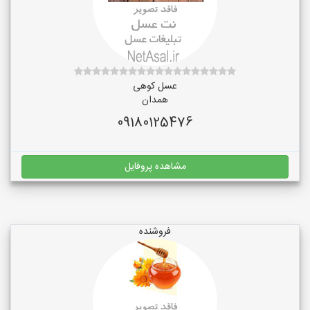
عسل کوهی
همدان
09180125476
مشاهده پروفایل
فروشنده