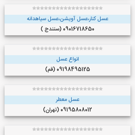
عسل کنار،عسل آویشن،عسل سیاهدانه
09016718650 (سنندج )
انواع عسل
09198495125 (قم)
عسل معطر
09195808012 (تهران)