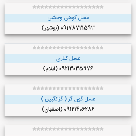
عسل کوهی وحشی
09178721593 (بوشهر)
عسل کناری
09213035976 (ایلام)
عسل گون گز ( گزانگبین )
09121406286 (اصفهان)