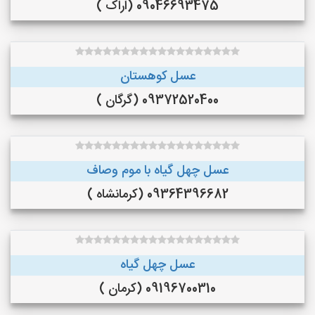
09046693475 (اراک )
عسل کوهستان
09372520400 (گرگان )
عسل چهل گیاه با موم وصاف
09364396682 (کرمانشاه )
عسل چهل گیاه
09196700310 (کرمان )