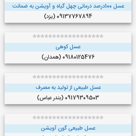
عسل 100درصد درمانی چهل گیاه و آویشن به ضمانت
09137767894 (یزد)
عسل کوهی
09180125476 (همدان)
عسل طبیعی از تولید به مصرف
09179309503 (بندر عباس)
عسل طبیعی گون آویشن