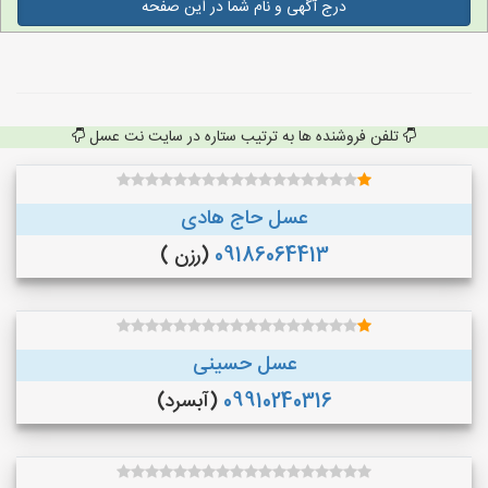
درج آگهی و نام شما در این صفحه
تلفن فروشنده ها به ترتیب ستاره در سایت نت عسل
عسل حاج هادی
09186064413
(رزن )
عسل حسینی
09910240316
(آبسرد)