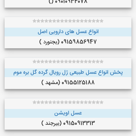
09010934078 ()
انواع عسل های دارویی اصل
09159856947 (بجنورد )
پخش انواع عسل طبیعی ژل رویال گرده گل بره موم
09155125188 (مشهد )
عسل اویشن
09150913313 (بیرجند )