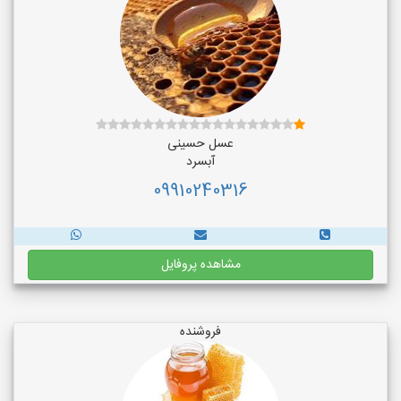
عسل حسینی
آبسرد
09910240316
مشاهده پروفایل
فروشنده