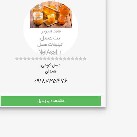
عسل کوهی
همدان
09180125476
مشاهده پروفایل