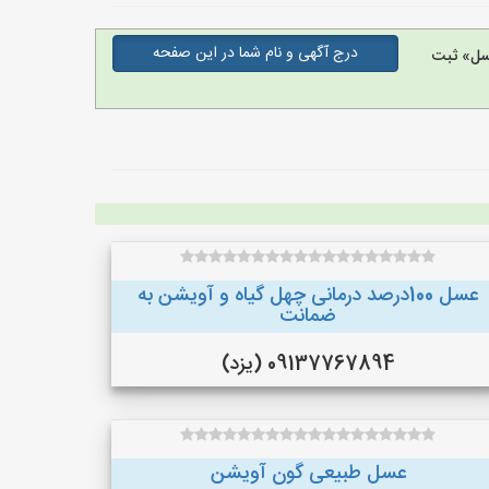
درج آگهی و نام شما در این صفحه
سل» ثبت
عسل 100درصد درمانی چهل گیاه و آویشن به
ضمانت
09137767894 (یزد)
عسل طبیعی گون آویشن