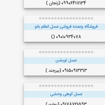
09906417134 (زنجان )
فروشگاه وعمده فروشی عسل اعظم بانو
09010934078 ()
عسل اویشن
09150913313 (بیرجند )
عسل کوهی وحشی
09178721593 (بوشهر)