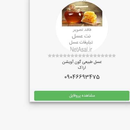
عسل طبیعی گون آویشن
اراک
09046693475
مشاهده پروفایل