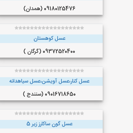
09180125476 (همدان)
عسل کوهستان
09372520400 (گرگان )
عسل کنار،عسل آویشن،عسل سیاهدانه
09016718650 (سنندج )
عسل گون ساکارز زیر 5