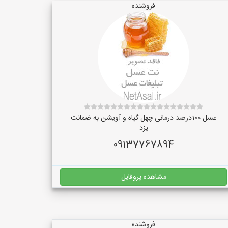
فروشنده
عسل 100درصد درمانی چهل گیاه و آویشن به ضمانت
یزد
09137767894
مشاهده پروفایل
فروشنده