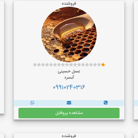
فروشنده
عسل حسینی
آبسرد
09910240316
مشاهده پروفایل
فروشنده