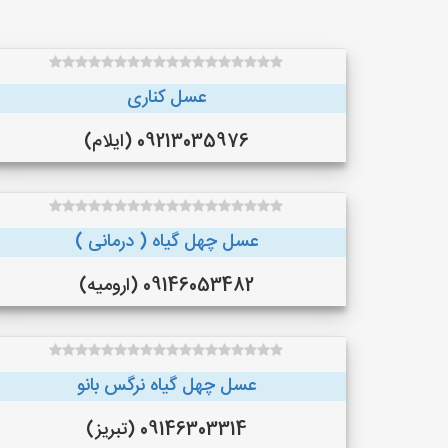
عسل کناری
09213035976 (ایلام)
عسل چهل گیاه ( درمانی )
09146053482 (ارومیه)
عسل چهل گیاه نرگس بانو
09146303314 (تبریز)