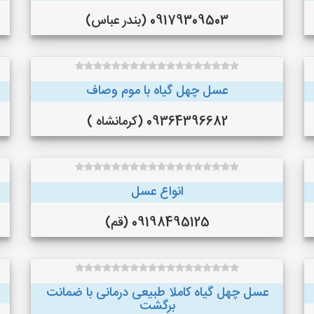
09179309503 (بندر عباس)
عسل چهل گیاه با موم وصاف
09364396682 (کرمانشاه )
انواع عسل
09198495125 (قم)
عسل چهل گیاه کاملا طبیعی درمانی با ضمانت
برگشت