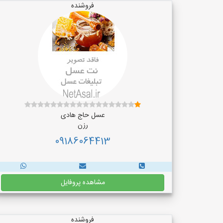
فروشنده
عسل حاج هادی
رزن
09186064413
مشاهده پروفایل
فروشنده