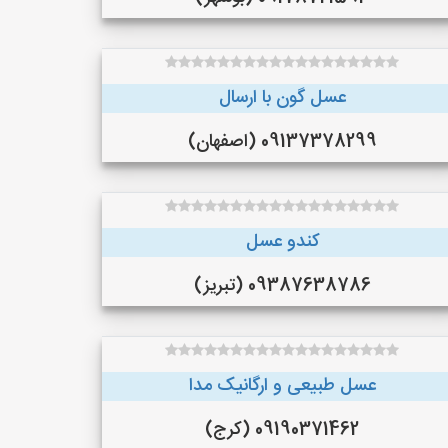
عسل گون با ارسال
09137378299 (اصفهان)
کندو عسل
09387638786 (تبریز)
عسل طبیعی و ارگانیک مدا
09190371462 (کرج)