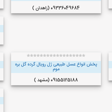
09336049684 (زاهدان )
پخش انواع عسل طبیعی ژل رویال گرده گل بره
موم
09155125188 (مشهد )