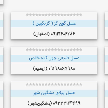
عسل گون گز ( گزانگبین )
09121406286 (اصفهان)
عسل طبیعی چهل گیاه خالص
09198065980 (ارومیه)
عسل ییلاق مشگین شهر
09333164699 (مِشگین‌شهر )