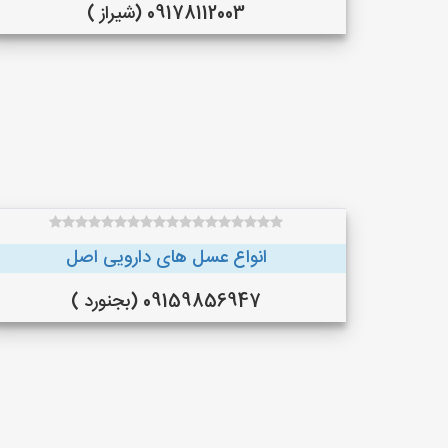
09178112003 (شیراز )
انواع عسل های دارویی اصل
09159856947 (بجنورد )