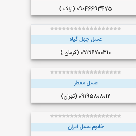
09046693475 (اراک )
عسل چهل گیاه
09196700310 (کرمان )
عسل معطر
09195808012 (تهران)
خانوم عسل ایران