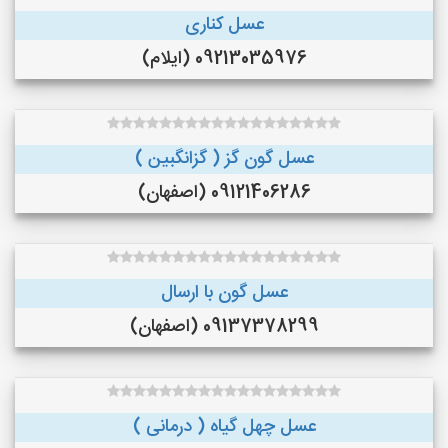
عسل کناری
09213035976 (ایلام)
عسل گون گز ( گزانگبین )
09121406286 (اصفهان)
عسل گون با ارسال
09137378299 (اصفهان)
عسل چهل گیاه ( درمانی )