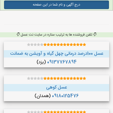
درج آگهی و نام شما در این صفحه
تلفن فروشنده ها به ترتیب ستاره در سایت نت عسل
عسل 100درصد درمانی چهل گیاه و آویشن به ضمانت
09137767894
(یزد)
عسل کوهی
09180125476
(همدان)