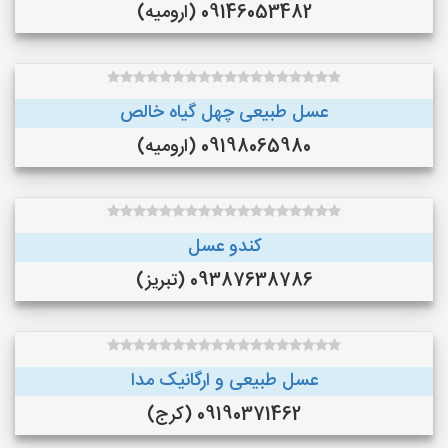
09146053482 (ارومیه)
عسل طبیعی چهل گیاه خالص
09198065980 (ارومیه)
کندو عسل
09387638786 (تبریز)
عسل طبیعی و ارگانیک مدا
09190371462 (کرج)