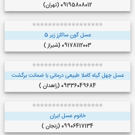
09195808012 (تهران)
عسل گون ساکارز زیر 5
09178112003 (شیراز )
عسل چهل گیاه کاملا طبیعی درمانی با ضمانت برگشت
09336049684 (زاهدان )
خانوم عسل ایران
09906417134 (زنجان )