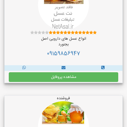
انواع عسل های دارویی اصل
بجنورد
09159856947
مشاهده پروفایل
فروشنده