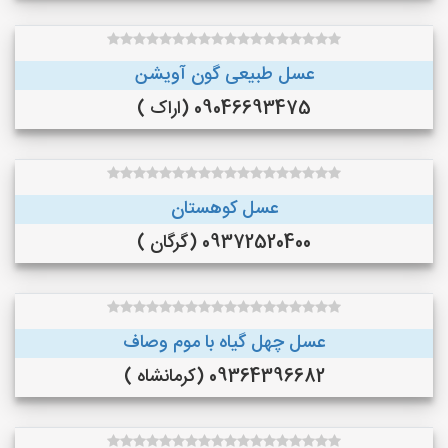
عسل طبیعی گون آویشن
09046693475 (اراک )
عسل کوهستان
09372520400 (گرگان )
عسل چهل گیاه با موم وصاف
09364396682 (کرمانشاه )