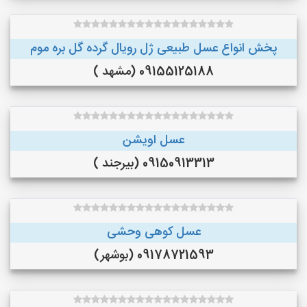
پخش انواع عسل طبیعی ژل رویال گرده گل بره موم
09155125188 (مشهد )
عسل اویشن
09150913313 (بیرجند )
عسل کوهی وحشی
09178721593 (بوشهر)