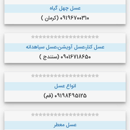
عسل چهل گیاه
09196700310 (کرمان )
عسل کنار،عسل آویشن،عسل سیاهدانه
09016718650 (سنندج )
انواع عسل
09198495125 (قم)
عسل معطر