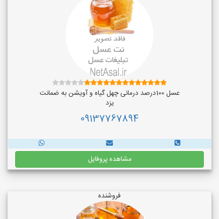
عسل 100درصد درمانی چهل گیاه و آویشن به ضمانت
یزد
09137767894
مشاهده پروفایل
فروشنده