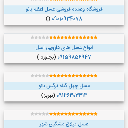
فروشگاه وعمده فروشی عسل اعظم بانو
()
09010934078
انواع عسل های دارویی اصل
09159856947
(بجنورد )
عسل چهل گیاه نرگس بانو
09146303314
(تبریز)
عسل ییلاق مشگین شهر