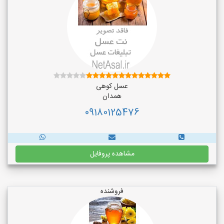
عسل کوهی
همدان
09180125476
مشاهده پروفایل
فروشنده