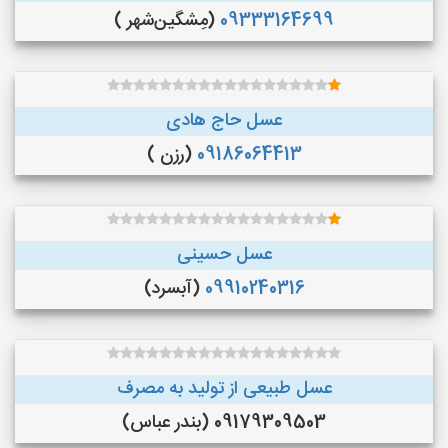
09333164699
(مِشگین‌شهر )
عسل حاج هادی
09186064413
(رزن )
عسل حسینی
09910240316
(آبسرد)
عسل طبیعی از تولید به مصرف
09179309503 (بندر عباس)