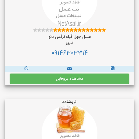
عسل چهل گیاه نرگس بانو
تبریز
09146303314
مشاهده پروفایل
فروشنده