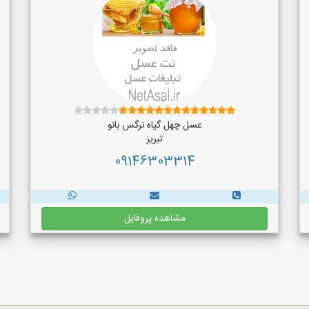
عسل چهل گیاه نرگس بانو
تبریز
09146303314
مشاهده پروفایل