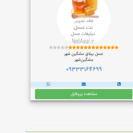
عسل ییلاق مشگین شهر
مِشگین‌شهر
09333164699
مشاهده پروفایل