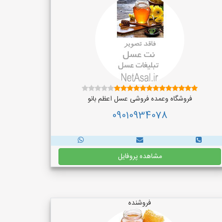
فروشگاه وعمده فروشی عسل اعظم بانو
09010934078
مشاهده پروفایل
فروشنده