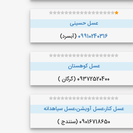
عسل حسینی
09910240316
(آبسرد)
عسل کوهستان
09372520400 (گرگان )
عسل کنار،عسل آویشن،عسل سیاهدانه
09016718650 (سنندج )