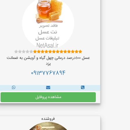
عسل 100درصد درمانی چهل گیاه و آویشن به ضمانت
یزد
09137767894
مشاهده پروفایل
فروشنده