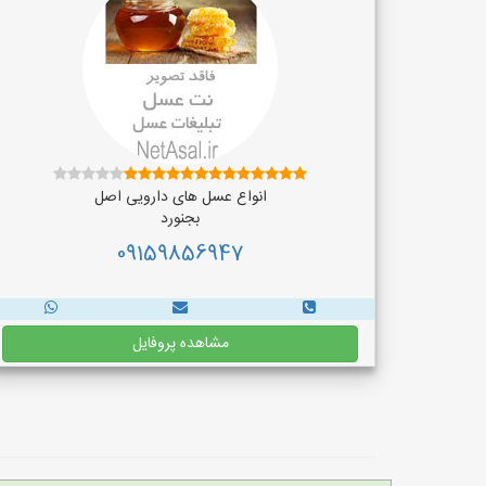
انواع عسل های دارویی اصل
بجنورد
09159856947
مشاهده پروفایل