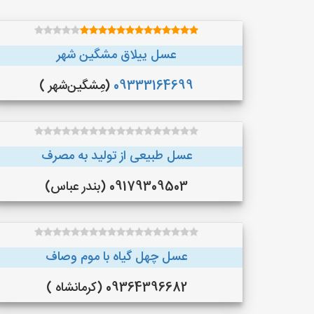
عسل ییلاق مشگین شهر
09333164699
(مِشگین‌شهر )
عسل طبیعی از تولید به مصرف
09179309503 (بندر عباس)
عسل چهل گیاه با موم وصاف
09364396682 (کرمانشاه )