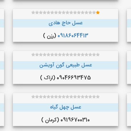
عسل حاج هادی
09186064413
(رزن )
عسل طبیعی گون آویشن
09046693475 (اراک )
عسل چهل گیاه
09196700310 (کرمان )