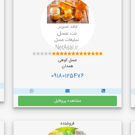
عسل کوهی
همدان
09180125476
مشاهده پروفایل
فروشنده