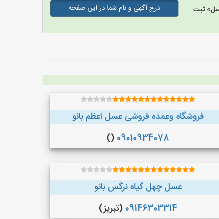
درج آگهی و نام شما در این صفحه
سل» ثبت
فروشگاه وعمده فروشی عسل اعظم بانو
()
09010934078
عسل چهل گیاه نرگس بانو
09146303314
(تبریز)