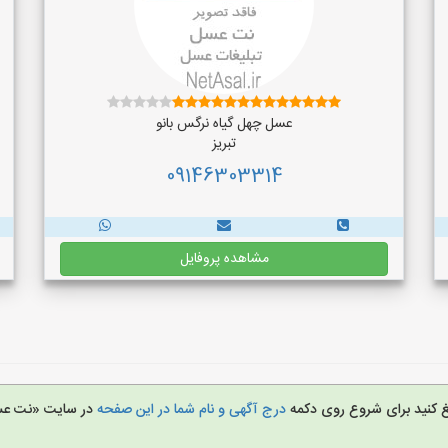
عسل چهل گیاه نرگس بانو
تبریز
09146303314
مشاهده پروفایل
یغ کنید برای شروع روی دکمه
درج آگهی و نام شما در این صفحه
در سایت «نت ع