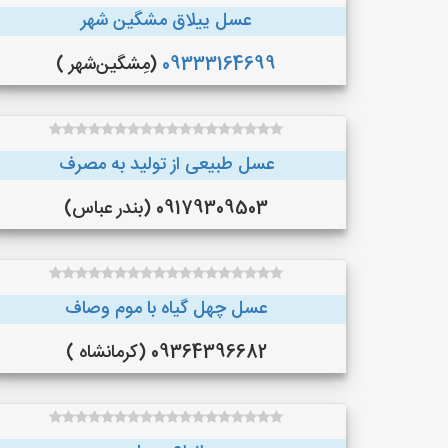
عسل ییلاق مشگین شهر
09333164699
(مِشگین‌شهر )
عسل طبیعی از تولید به مصرف
09179309503 (بندر عباس)
عسل چهل گیاه با موم وصاف
09364396682 (کرمانشاه )