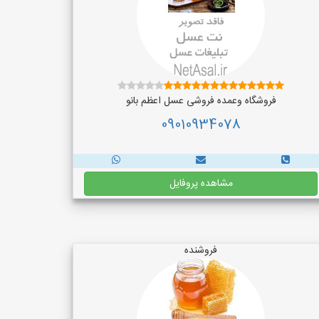
فروشگاه وعمده فروشی عسل اعظم بانو
09010934078
مشاهده پروفایل
فروشنده