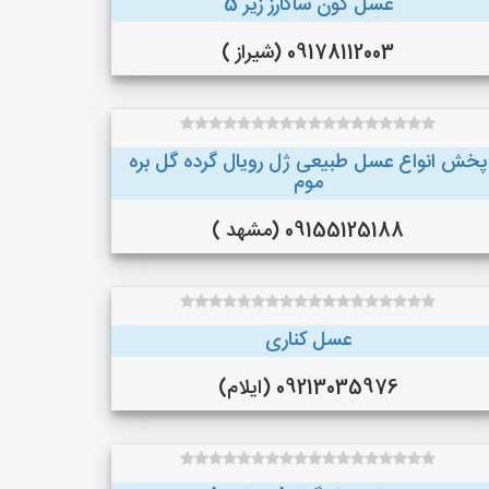
عسل گون ساکارز زیر 5
09178112003 (شیراز )
پخش انواع عسل طبیعی ژل رویال گرده گل بره
موم
09155125188 (مشهد )
عسل کناری
09213035976 (ایلام)