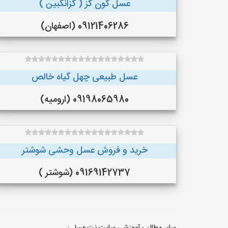
عسل گون گز ( گزانگبین )
09121406286 (اصفهان)
عسل طبیعی چهل گیاه خالص
09198065980 (ارومیه)
خرید و فروش عسل وحشی شوشتر
09169142737 (شوشتر )