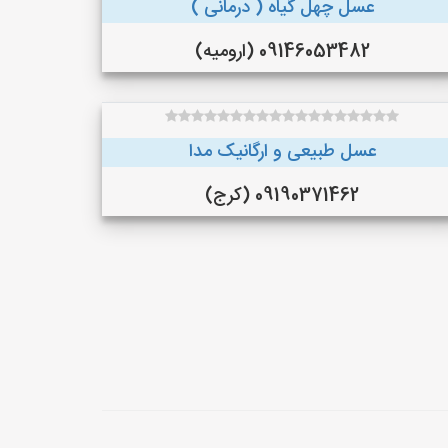
عسل چهل گیاه ( درمانی )
09146053482 (ارومیه)
عسل طبیعی و ارگانیک مدا
09190371462 (کرج)