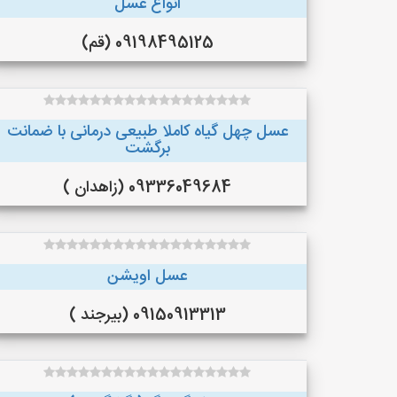
انواع عسل
09198495125 (قم)
عسل چهل گیاه کاملا طبیعی درمانی با ضمانت
برگشت
09336049684 (زاهدان )
عسل اویشن
09150913313 (بیرجند )