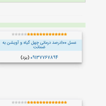
عسل 100درصد درمانی چهل گیاه و آویشن به
ضمانت
09137767894
(یزد)