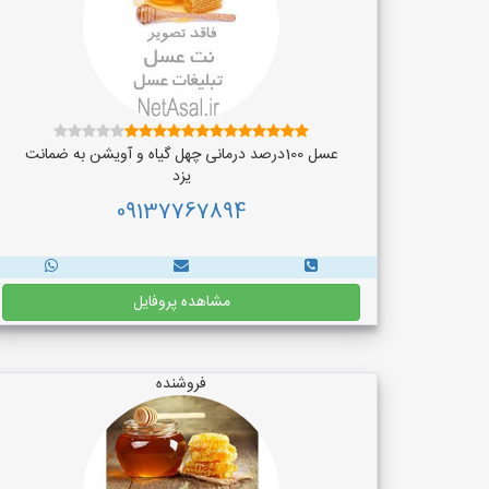
عسل 100درصد درمانی چهل گیاه و آویشن به ضمانت
یزد
09137767894
مشاهده پروفایل
فروشنده