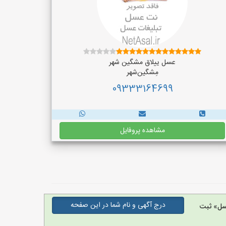
عسل ییلاق مشگین شهر
مِشگین‌شهر
09333164699
مشاهده پروفایل
درج آگهی و نام شما در این صفحه
سل» ثبت