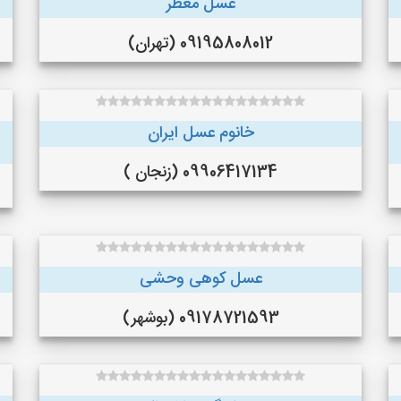
عسل معطر
09195808012 (تهران)
خانوم عسل ایران
09906417134 (زنجان )
عسل کوهی وحشی
09178721593 (بوشهر)