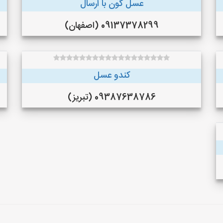
عسل گون با ارسال
09137378299 (اصفهان)
کندو عسل
09387638786 (تبریز)