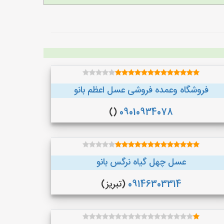
فروشگاه وعمده فروشی عسل اعظم بانو
()
09010934078
عسل چهل گیاه نرگس بانو
09146303314
(تبریز)