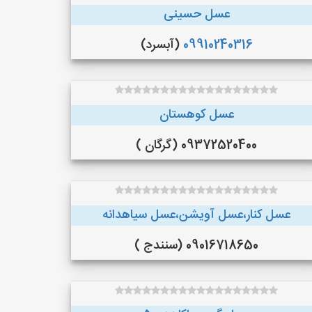
عسل حسینی
09910240316
(آبسرد)
عسل کوهستان
09372520400 (گرگان )
عسل کنار،عسل آویشن،عسل سیاهدانه
09016718650 (سنندج )