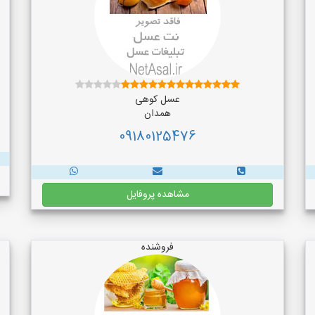
عسل کوهی
همدان
09180125476
مشاهده پروفایل
فروشنده