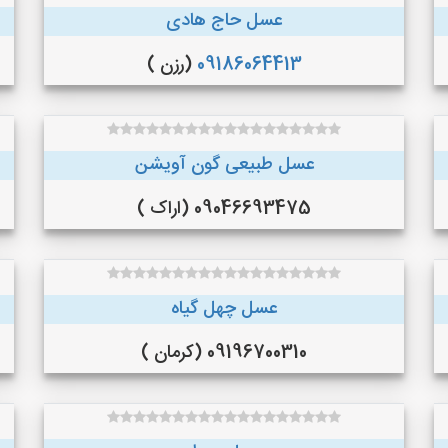
عسل حاج هادی
09186064413
(رزن )
عسل طبیعی گون آویشن
09046693475 (اراک )
عسل چهل گیاه
09196700310 (کرمان )