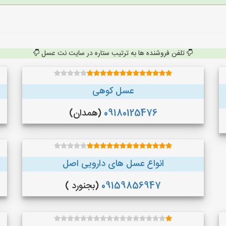
تلفن فروشنده ها به ترتیب ستاره در سایت نت عسل
عسل کوهی
09180125476
(همدان)
انواع عسل های دارویی اصل
09159856947
(بجنورد )