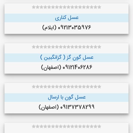
عسل کناری
09213035976 (ایلام)
عسل گون گز ( گزانگبین )
09121406286 (اصفهان)
عسل گون با ارسال
09137378299 (اصفهان)