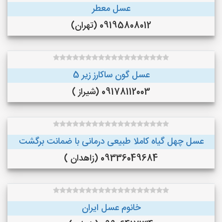
عسل معطر
09195808012 (تهران)
عسل گون ساکارز زیر 5
09178112003 (شیراز )
عسل چهل گیاه کاملا طبیعی درمانی با ضمانت برگشت
09336049684 (زاهدان )
خانوم عسل ایران