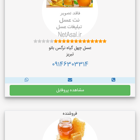
عسل چهل گیاه نرگس بانو
تبریز
09146303314
مشاهده پروفایل
فروشنده