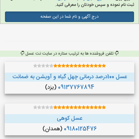
ثبت نام نموده و سپس خودتان را معرفی کنید.
درج آگهی و نام شما در این صفحه
تلفن فروشنده ها به ترتیب ستاره در سایت نت عسل
عسل 100درصد درمانی چهل گیاه و آویشن به ضمانت
09137767894
(یزد)
عسل کوهی
09180125476
(همدان)