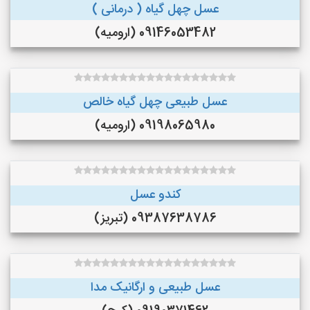
عسل چهل گیاه ( درمانی )
09146053482 (ارومیه)
عسل طبیعی چهل گیاه خالص
09198065980 (ارومیه)
کندو عسل
09387638786 (تبریز)
عسل طبیعی و ارگانیک مدا