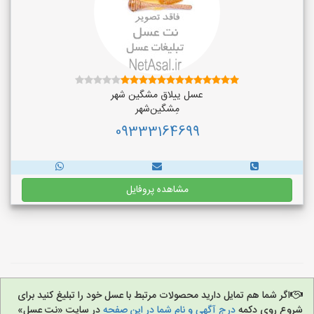
عسل ییلاق مشگین شهر
مِشگین‌شهر
09333164699
مشاهده پروفایل
اگر شما هم تمایل دارید محصولات مرتبط با عسل خود را تبلیغ کنید برای
شروع روی دکمه
درج آگهی و نام شما در این صفحه
در سایت «نت عسل»