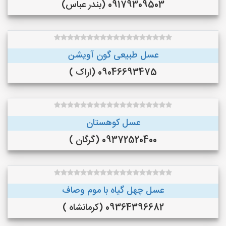
09179309503 (بندر عباس)
عسل طبیعی گون آویشن
09046693475 (اراک )
عسل کوهستان
09372520400 (گرگان )
عسل چهل گیاه با موم وصاف
09364396682 (کرمانشاه )