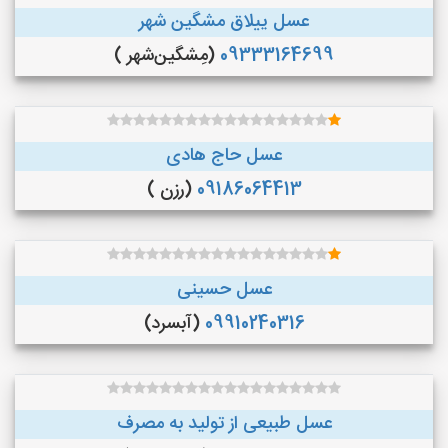
عسل ییلاق مشگین شهر
09333164699
(مِشگین‌شهر )
عسل حاج هادی
09186064413
(رزن )
عسل حسینی
09910240316
(آبسرد)
عسل طبیعی از تولید به مصرف