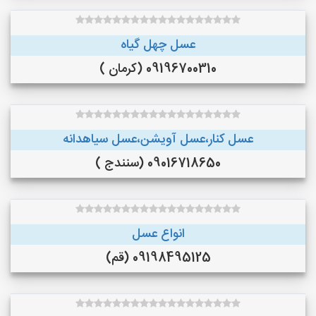
عسل چهل گیاه
09196700310 (کرمان )
عسل کنار،عسل آویشن،عسل سیاهدانه
09016718650 (سنندج )
انواع عسل
09198495125 (قم)