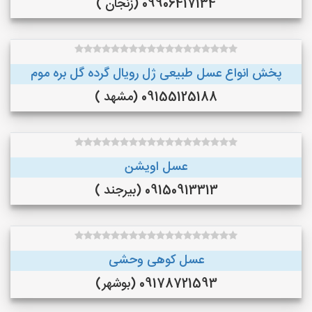
09906417134 (زنجان )
پخش انواع عسل طبیعی ژل رویال گرده گل بره موم
09155125188 (مشهد )
عسل اویشن
09150913313 (بیرجند )
عسل کوهی وحشی
09178721593 (بوشهر)