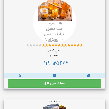
عسل کوهی
همدان
09180125476
مشاهده پروفایل
فروشنده