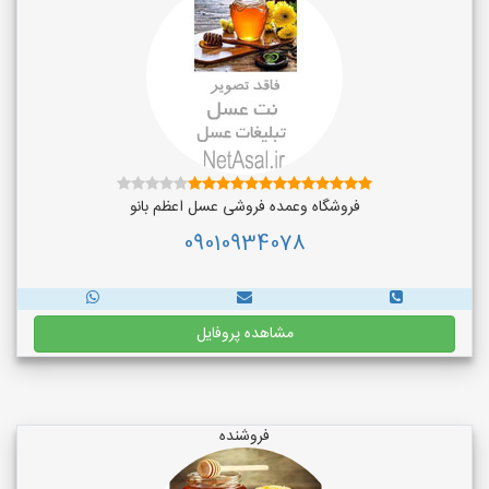
فروشگاه وعمده فروشی عسل اعظم بانو
09010934078
مشاهده پروفایل
فروشنده