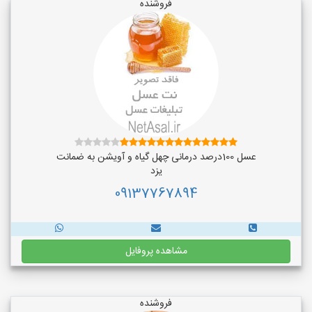
فروشنده
عسل 100درصد درمانی چهل گیاه و آویشن به ضمانت
یزد
09137767894
مشاهده پروفایل
فروشنده