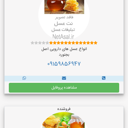
انواع عسل های دارویی اصل
بجنورد
09159856947
مشاهده پروفایل
فروشنده