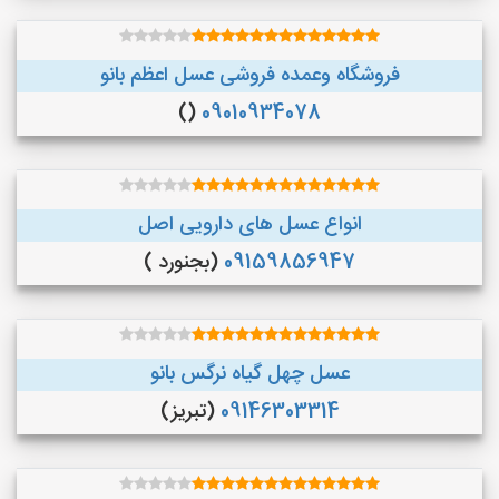
فروشگاه وعمده فروشی عسل اعظم بانو
()
09010934078
انواع عسل های دارویی اصل
09159856947
(بجنورد )
عسل چهل گیاه نرگس بانو
09146303314
(تبریز)