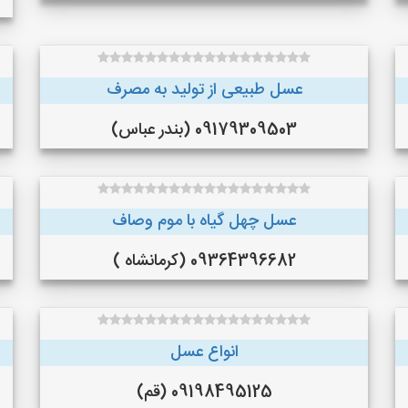
عسل طبیعی از تولید به مصرف
09179309503 (بندر عباس)
عسل چهل گیاه با موم وصاف
09364396682 (کرمانشاه )
انواع عسل
09198495125 (قم)