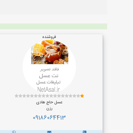
فروشنده
عسل حاج هادی
رزن
09186064413