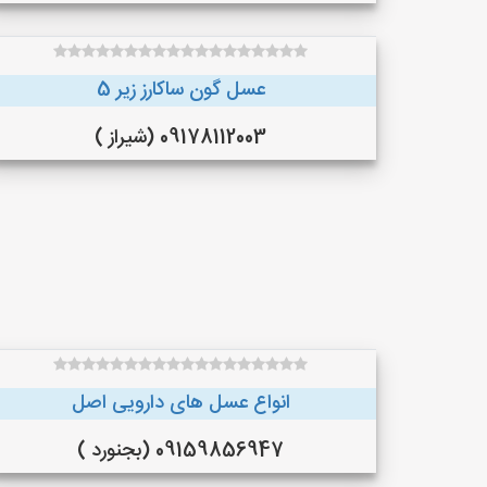
عسل گون ساکارز زیر 5
09178112003 (شیراز )
انواع عسل های دارویی اصل
09159856947 (بجنورد )