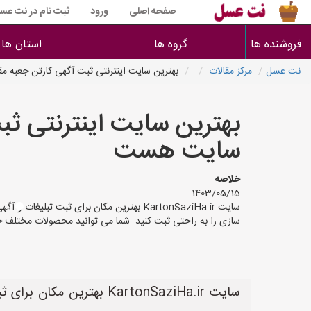
صفحه اصلی
ورود
ثبت نام در نت عس
فروشنده ها
گروه ها
استان ها
نت عسل
مرکز مقالات
بهترین سایت اینترنتی ثبت آگهی کارتن جعبه م
بهترین سایت اینترنتی ثب
سایت هست
خلاصه
1403/05/15
سایت KartonSaziHa.ir بهترین مکان برای ث
سازی را به راحتی ثبت کنید. شما می توانید محصولات مختلف خو
سایت KartonSaziHa.ir ب