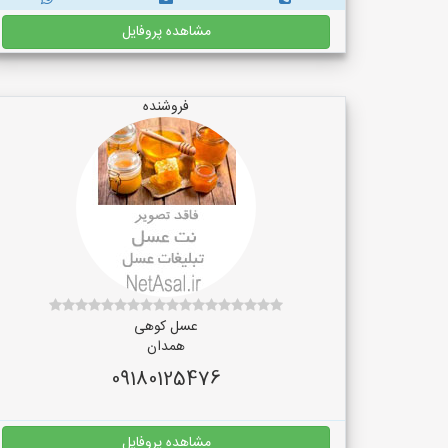
مشاهده پروفایل
فروشنده
عسل کوهی
همدان
09180125476
مشاهده پروفایل