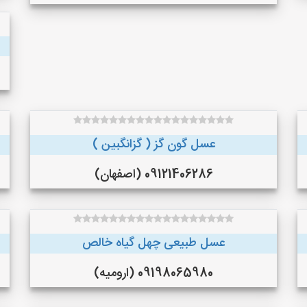
عسل گون گز ( گزانگبین )
09121406286 (اصفهان)
عسل طبیعی چهل گیاه خالص
09198065980 (ارومیه)