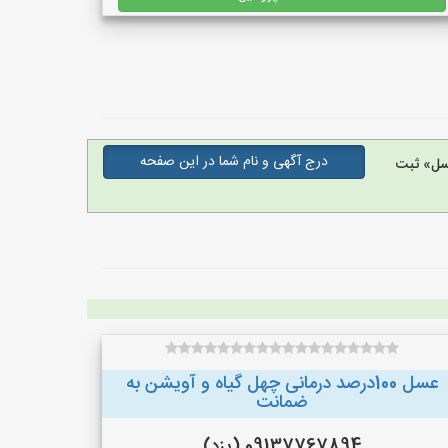
درج آگهی و نام شما در این صفحه
سل» ثبت
عسل 100درصد درمانی چهل گیاه و آویشن به
ضمانت
09137767894 (یزد)