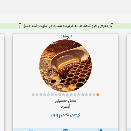
معرفی فروشنده ها به ترتیب ستاره در سایت نت عسل
فروشنده
عسل حسینی
آبسرد
09910240316