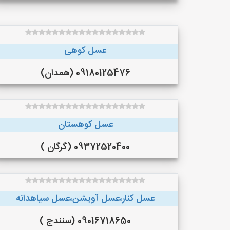
عسل کوهی
09180125476 (همدان)
عسل کوهستان
09372520400 (گرگان )
عسل کنار،عسل آویشن،عسل سیاهدانه
09016718650 (سنندج )