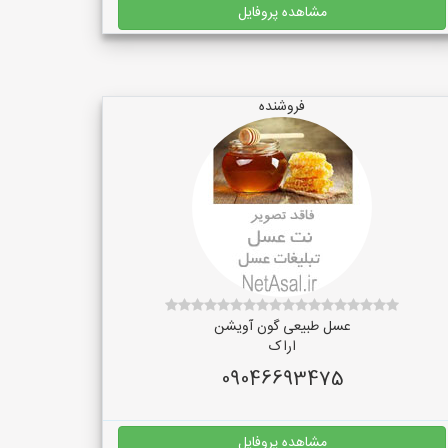
مشاهده پروفایل
فروشنده
عسل طبیعی گون آویشن
اراک
09046693475
مشاهده پروفایل