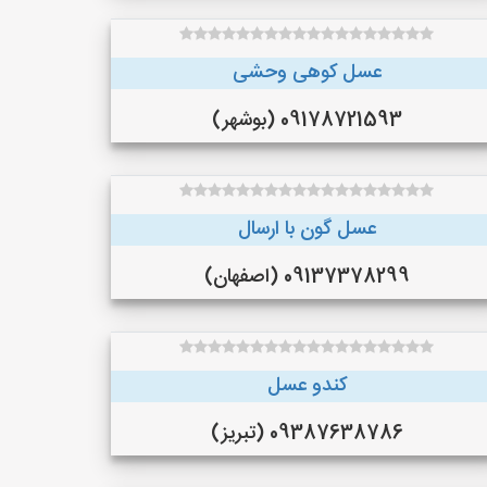
عسل کوهی وحشی
09178721593 (بوشهر)
عسل گون با ارسال
09137378299 (اصفهان)
کندو عسل
09387638786 (تبریز)