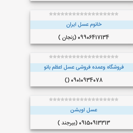
خانوم عسل ایران
09906417134 (زنجان )
فروشگاه وعمده فروشی عسل اعظم بانو
09010934078 ()
عسل اویشن
09150913313 (بیرجند )