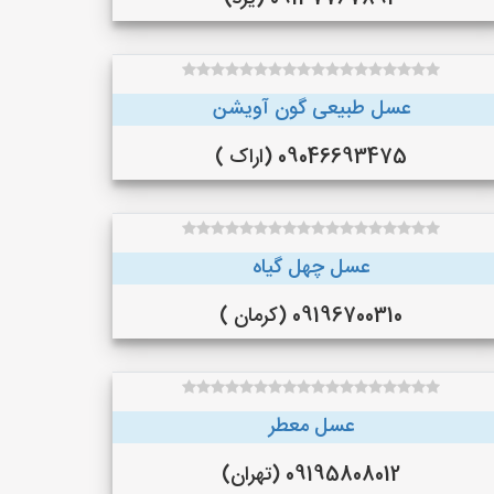
عسل طبیعی گون آویشن
09046693475 (اراک )
عسل چهل گیاه
09196700310 (کرمان )
عسل معطر
09195808012 (تهران)