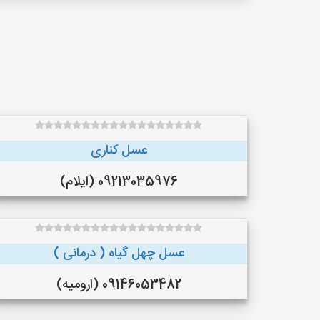
عسل کناری
09213035976 (ایلام)
عسل چهل گیاه ( درمانی )
09146053482 (ارومیه)