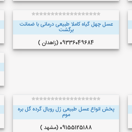
عسل چهل گیاه کاملا طبیعی درمانی با ضمانت
برگشت
09336049684 (زاهدان )
پخش انواع عسل طبیعی ژل رویال گرده گل بره
موم
09155125188 (مشهد )