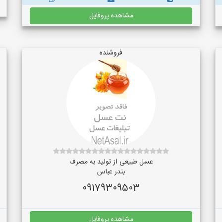
مشاهده پروفایل
فروشنده
عسل طبیعی از تولید به مصرف
بندر عباس
09179309503
مشاهده پروفایل