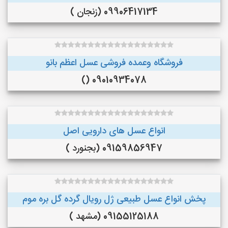
09906417134 (زنجان )
فروشگاه وعمده فروشی عسل اعظم بانو
09010934078 ()
انواع عسل های دارویی اصل
09159856947 (بجنورد )
پخش انواع عسل طبیعی ژل رویال گرده گل بره موم
09155125188 (مشهد )