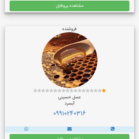
مشاهده پروفایل
فروشنده
عسل حسینی
آبسرد
09910240316