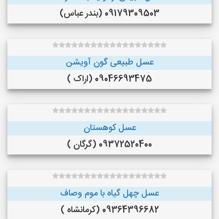
09179309503 (بندر عباس)
عسل طبیعی گون آویشن
09046693475 (اراک )
عسل کوهستان
09372520400 (گرگان )
عسل چهل گیاه با موم وصاف
09364396682 (کرمانشاه )