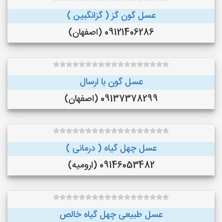
عسل گون گز ( گزانگبین )
09121406286 (اصفهان)
عسل گون با ارسال
09137378299 (اصفهان)
عسل چهل گیاه ( درمانی )
09146053482 (ارومیه)
عسل طبیعی چهل گیاه خالص