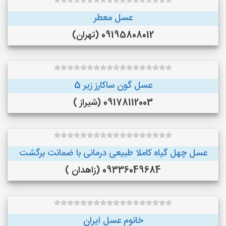
عسل معطر
09195808012 (تهران)
عسل گون ساکارز زیر 5
09178112003 (شیراز )
عسل چهل گیاه کاملا طبیعی درمانی با ضمانت برگشت
09336049684 (زاهدان )
خانوم عسل ایران