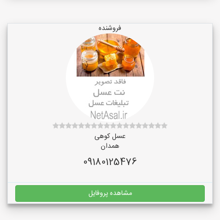
فروشنده
عسل کوهی
همدان
09180125476
مشاهده پروفایل