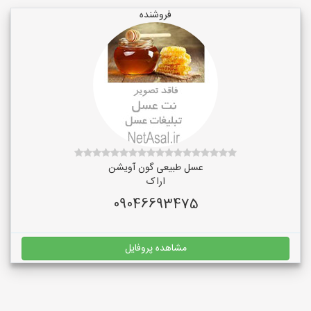
فروشنده
عسل طبیعی گون آویشن
اراک
09046693475
مشاهده پروفایل