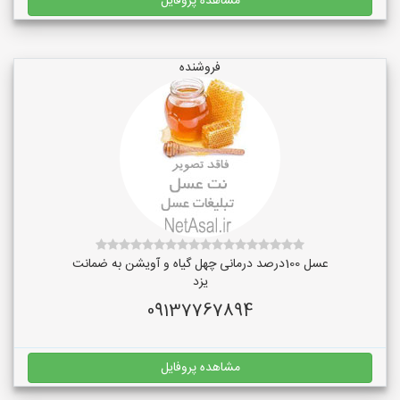
مشاهده پروفایل
فروشنده
عسل 100درصد درمانی چهل گیاه و آویشن به ضمانت
یزد
09137767894
مشاهده پروفایل