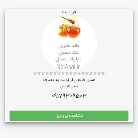
فروشنده
عسل طبیعی از تولید به مصرف
بندر عباس
09179309503
مشاهده پروفایل