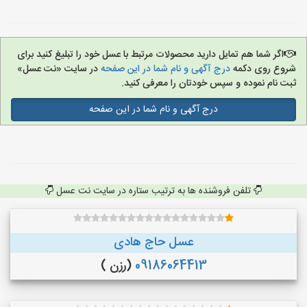
اگر شما هم تمایل دارید محصولات مرتبط با عسل خود را تبلیغ کنید برای
شروع روی دکمه
درج آگهی و نام شما در این صفحه
در سایت «نت عسل»
ثبت نام نموده و سپس خودتان را معرفی کنید.
درج آگهی و نام شما در این صفحه
تلفن فروشنده ها به ترتیب ستاره در سایت نت عسل
عسل حاج هادی
09186064413
(رزن )