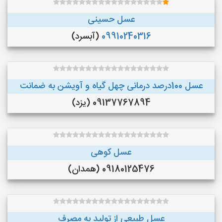
عسل حسینی
09910240316
(آبسرد)
عسل 100درصد درمانی چهل گیاه و آویشن به ضمانت
09137767894 (یزد)
عسل کوهی
09180125476 (همدان)
عسل طبیعی از تولید به مصرف