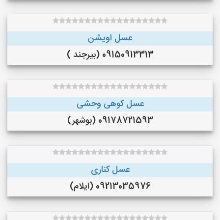
عسل اویشن
09150913313 (بیرجند )
عسل کوهی وحشی
09178721593 (بوشهر)
عسل کناری
09213035976 (ایلام)