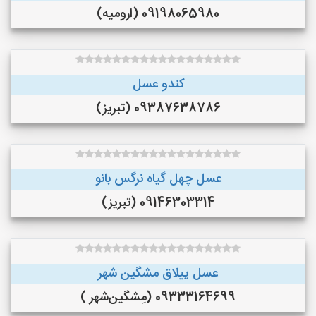
09198065980 (ارومیه)
کندو عسل
09387638786 (تبریز)
عسل چهل گیاه نرگس بانو
09146303314 (تبریز)
عسل ییلاق مشگین شهر
09333164699 (مِشگین‌شهر )