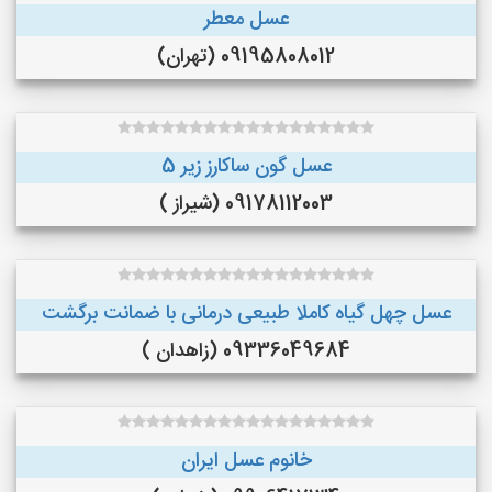
عسل معطر
09195808012 (تهران)
عسل گون ساکارز زیر 5
09178112003 (شیراز )
عسل چهل گیاه کاملا طبیعی درمانی با ضمانت برگشت
09336049684 (زاهدان )
خانوم عسل ایران