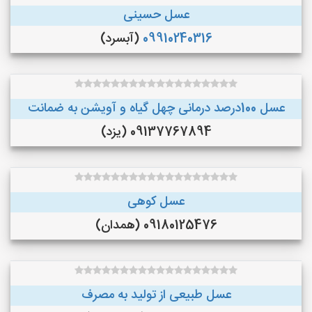
عسل حسینی
09910240316
(آبسرد)
عسل 100درصد درمانی چهل گیاه و آویشن به ضمانت
09137767894 (یزد)
عسل کوهی
09180125476 (همدان)
عسل طبیعی از تولید به مصرف