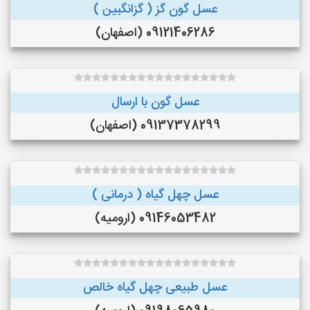
عسل گون گز ( گزانگبین )
09121406286 (اصفهان)
عسل گون با ارسال
09137378299 (اصفهان)
عسل چهل گیاه ( درمانی )
09146053482 (ارومیه)
عسل طبیعی چهل گیاه خالص