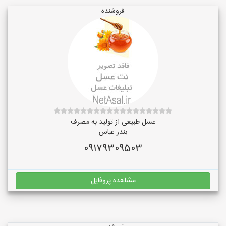
فروشنده
عسل طبیعی از تولید به مصرف
بندر عباس
09179309503
مشاهده پروفایل