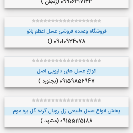
09906417134 (زنجان )
فروشگاه وعمده فروشی عسل اعظم بانو
09010934078 ()
انواع عسل های دارویی اصل
09159856947 (بجنورد )
پخش انواع عسل طبیعی ژل رویال گرده گل بره موم
09155125188 (مشهد )