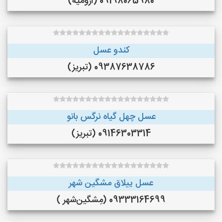
09198065980 (ارومیه)
کندو عسل
09387638786 (تبریز)
عسل چهل گیاه نرگس بانو
09146303314 (تبریز)
عسل ییلاق مشگین شهر
09333164699 (مِشگین‌شهر )