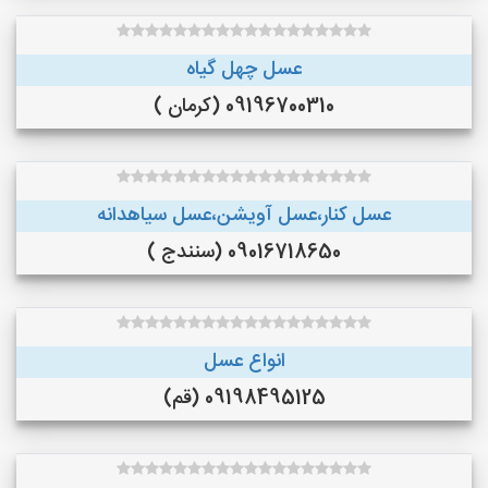
عسل چهل گیاه
09196700310 (کرمان )
عسل کنار،عسل آویشن،عسل سیاهدانه
09016718650 (سنندج )
انواع عسل
09198495125 (قم)