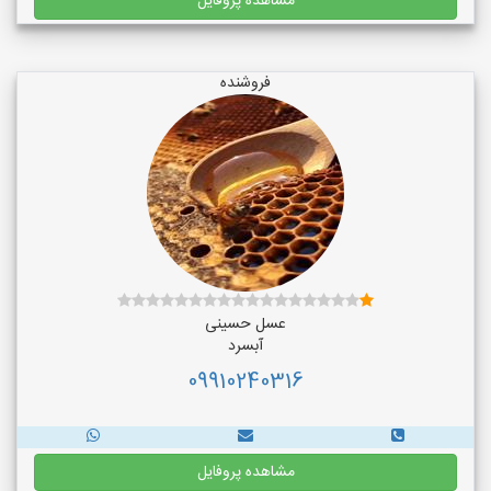
مشاهده پروفایل
فروشنده
عسل حسینی
آبسرد
09910240316
مشاهده پروفایل