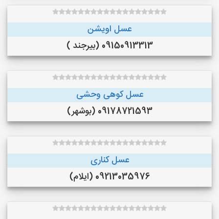
عسل اویشن
09150913313 (بیرجند )
عسل کوهی وحشی
09178721593 (بوشهر)
عسل کناری
09213035976 (ایلام)