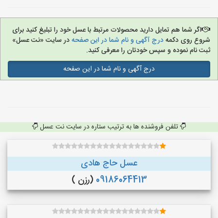
اگر شما هم تمایل دارید محصولات مرتبط با عسل خود را تبلیغ کنید برای
شروع روی دکمه
درج آگهی و نام شما در این صفحه
در سایت «نت عسل»
ثبت نام نموده و سپس خودتان را معرفی کنید.
درج آگهی و نام شما در این صفحه
تلفن فروشنده ها به ترتیب ستاره در سایت نت عسل
عسل حاج هادی
09186064413
(رزن )