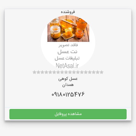
فروشنده
عسل کوهی
همدان
09180125476
مشاهده پروفایل