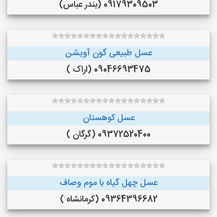
09179309503 (بندر عباس)
عسل طبیعی گون آویشن
09046693475 (اراک )
عسل کوهستان
09372520400 (گرگان )
عسل چهل گیاه با موم وصاف
09364396682 (کرمانشاه )