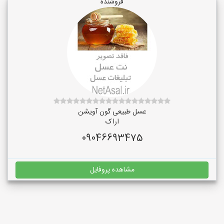
فروشنده
عسل طبیعی گون آویشن
اراک
09046693475
مشاهده پروفایل