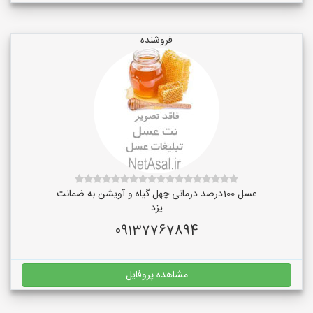
فروشنده
عسل 100درصد درمانی چهل گیاه و آویشن به ضمانت
یزد
09137767894
مشاهده پروفایل