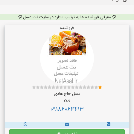
معرفی فروشنده ها به ترتیب ستاره در سایت نت عسل
فروشنده
عسل حاج هادی
رزن
09186064413