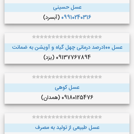
عسل حسینی
09910240316
(آبسرد)
عسل 100درصد درمانی چهل گیاه و آویشن به ضمانت
09137767894 (یزد)
عسل کوهی
09180125476 (همدان)
عسل طبیعی از تولید به مصرف