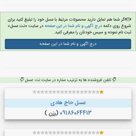
اگر شما هم تمایل دارید محصولات مرتبط با عسل خود را تبلیغ کنید برای
شروع روی دکمه
درج آگهی و نام شما در این صفحه
در سایت «نت عسل»
ثبت نام نموده و سپس خودتان را معرفی کنید.
درج آگهی و نام شما در این صفحه
تلفن فروشنده ها به ترتیب ستاره در سایت نت عسل
عسل حاج هادی
09186064413
(رزن )