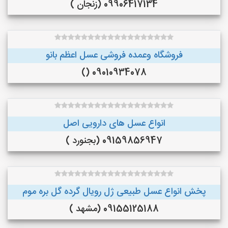
09906417134 (زنجان )
فروشگاه وعمده فروشی عسل اعظم بانو
09010934078 ()
انواع عسل های دارویی اصل
09159856947 (بجنورد )
پخش انواع عسل طبیعی ژل رویال گرده گل بره موم
09155125188 (مشهد )