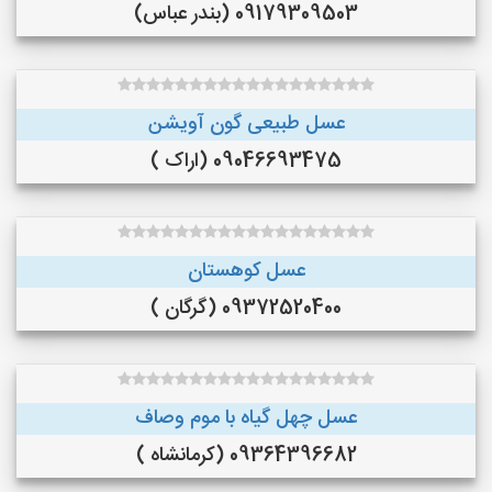
09179309503 (بندر عباس)
عسل طبیعی گون آویشن
09046693475 (اراک )
عسل کوهستان
09372520400 (گرگان )
عسل چهل گیاه با موم وصاف
09364396682 (کرمانشاه )