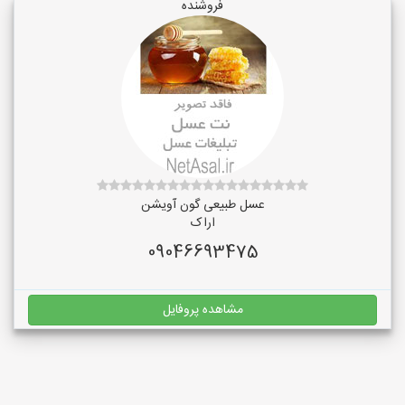
فروشنده
عسل طبیعی گون آویشن
اراک
09046693475
مشاهده پروفایل