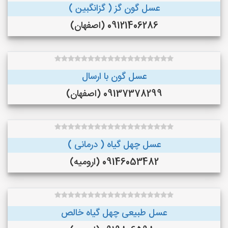
عسل گون گز ( گزانگبین )
09121406286 (اصفهان)
عسل گون با ارسال
09137378299 (اصفهان)
عسل چهل گیاه ( درمانی )
09146053482 (ارومیه)
عسل طبیعی چهل گیاه خالص