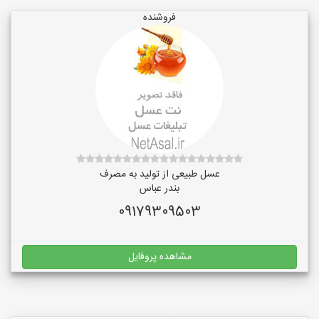
فروشنده
عسل طبیعی از تولید به مصرف
بندر عباس
09179309503
مشاهده پروفایل