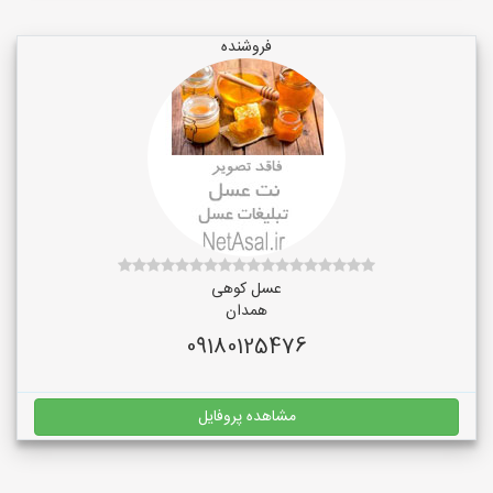
فروشنده
عسل کوهی
همدان
09180125476
مشاهده پروفایل