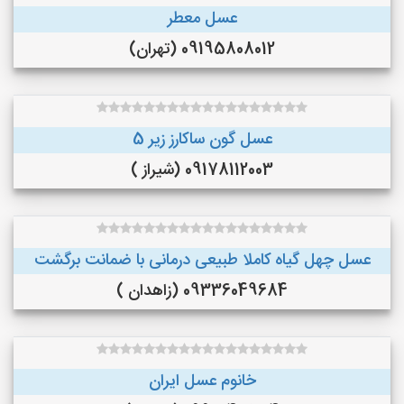
عسل معطر
09195808012 (تهران)
عسل گون ساکارز زیر 5
09178112003 (شیراز )
عسل چهل گیاه کاملا طبیعی درمانی با ضمانت برگشت
09336049684 (زاهدان )
خانوم عسل ایران