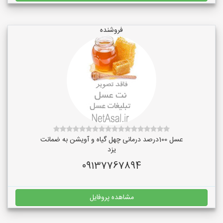
فروشنده
عسل 100درصد درمانی چهل گیاه و آویشن به ضمانت
یزد
09137767894
مشاهده پروفایل