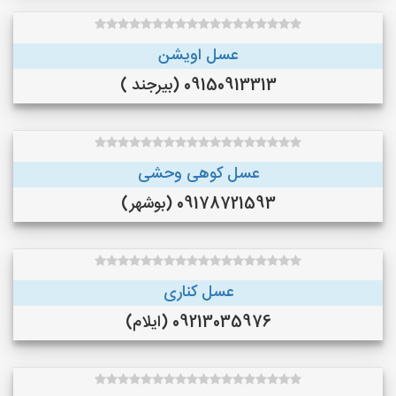
عسل اویشن
09150913313 (بیرجند )
عسل کوهی وحشی
09178721593 (بوشهر)
عسل کناری
09213035976 (ایلام)