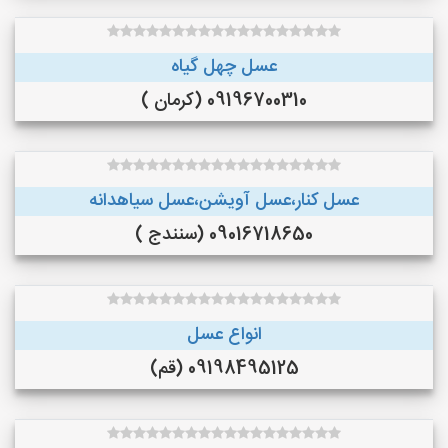
عسل چهل گیاه
09196700310 (کرمان )
عسل کنار،عسل آویشن،عسل سیاهدانه
09016718650 (سنندج )
انواع عسل
09198495125 (قم)