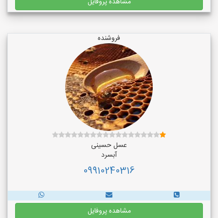
مشاهده پروفایل
فروشنده
عسل حسینی
آبسرد
09910240316
مشاهده پروفایل