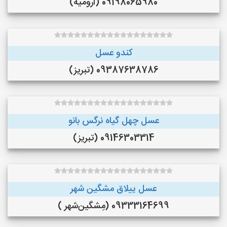
09198065980 (ارومیه)
کندو عسل
09387638786 (تبریز)
عسل چهل گیاه نرگس بانو
09146303314 (تبریز)
عسل ییلاق مشگین شهر
09333164699 (مِشگین‌شهر )