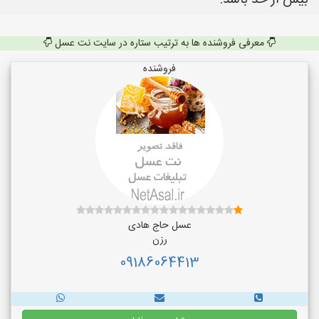
بیش از حد باشد.
معرفی فروشنده ها به ترتیب ستاره در سایت نت عسل
فروشنده
عسل حاج هادی
رزن
09186064413