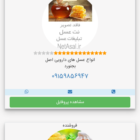
انواع عسل های دارویی اصل
بجنورد
09159856947
مشاهده پروفایل
فروشنده