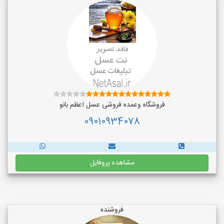
فروشگاه وعمده فروشی عسل اعظم بانو
09010934078
مشاهده پروفایل
فروشنده