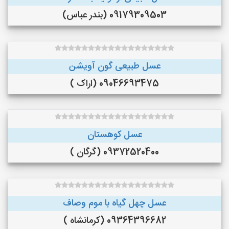
09179309503 (بندر عباس)
عسل طبیعی گون آویشن
09046693475 (اراک )
عسل کوهستان
09372520400 (گرگان )
عسل چهل گیاه با موم وصاف
09364396682 (کرمانشاه )