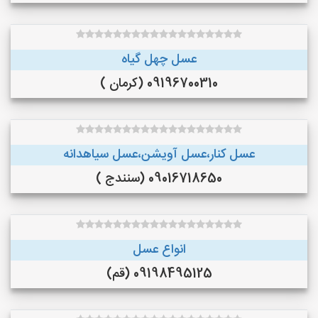
عسل چهل گیاه
09196700310 (کرمان )
عسل کنار،عسل آویشن،عسل سیاهدانه
09016718650 (سنندج )
انواع عسل
09198495125 (قم)