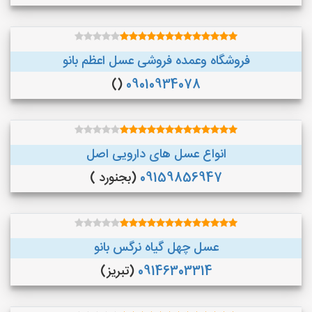
فروشگاه وعمده فروشی عسل اعظم بانو
()
09010934078
انواع عسل های دارویی اصل
09159856947
(بجنورد )
عسل چهل گیاه نرگس بانو
09146303314
(تبریز)