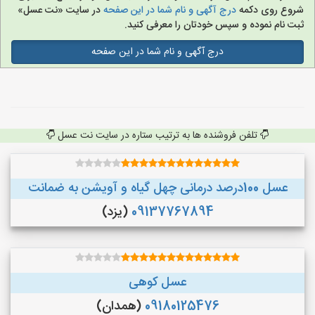
شروع روی دکمه
درج آگهی و نام شما در این صفحه
در سایت «نت عسل»
ثبت نام نموده و سپس خودتان را معرفی کنید.
درج آگهی و نام شما در این صفحه
تلفن فروشنده ها به ترتیب ستاره در سایت نت عسل
عسل 100درصد درمانی چهل گیاه و آویشن به ضمانت
09137767894
(یزد)
عسل کوهی
09180125476
(همدان)