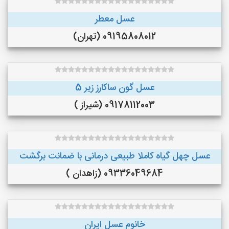
عسل معطر
09195808012 (تهران)
عسل گون ساکارز زیر 5
09178112003 (شیراز )
عسل چهل گیاه کاملا طبیعی درمانی با ضمانت برگشت
09336049684 (زاهدان )
خانوم عسل ایران