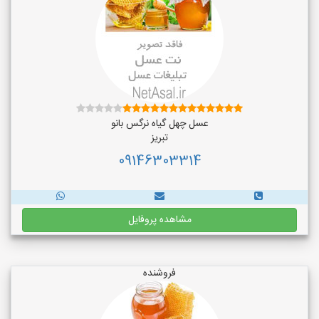
عسل چهل گیاه نرگس بانو
تبریز
09146303314
مشاهده پروفایل
فروشنده