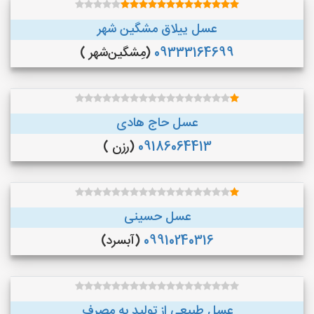
عسل ییلاق مشگین شهر
09333164699
(مِشگین‌شهر )
عسل حاج هادی
09186064413
(رزن )
عسل حسینی
09910240316
(آبسرد)
عسل طبیعی از تولید به مصرف