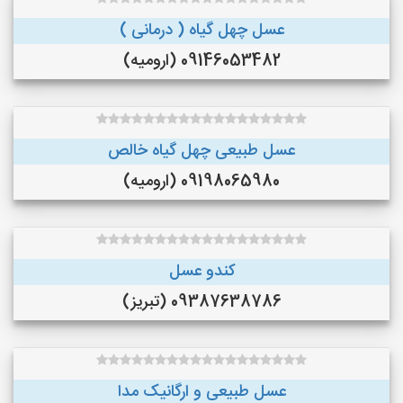
عسل چهل گیاه ( درمانی )
09146053482 (ارومیه)
عسل طبیعی چهل گیاه خالص
09198065980 (ارومیه)
کندو عسل
09387638786 (تبریز)
عسل طبیعی و ارگانیک مدا