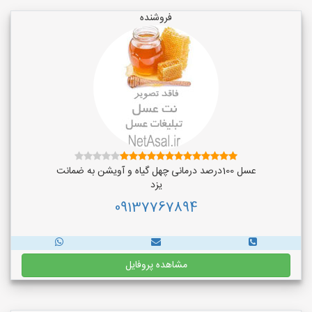
فروشنده
عسل 100درصد درمانی چهل گیاه و آویشن به ضمانت
یزد
09137767894
مشاهده پروفایل