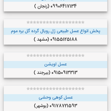
09906417134 (زنجان )
پخش انواع عسل طبیعی ژل رویال گرده گل بره موم
09155125188 (مشهد )
عسل اویشن
09150913313 (بیرجند )
عسل کوهی وحشی
09178721593 (بوشهر)