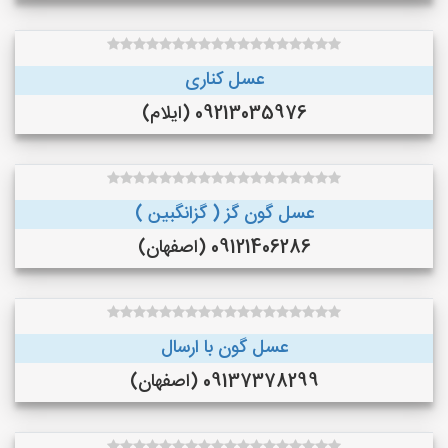
عسل کناری
09213035976 (ایلام)
عسل گون گز ( گزانگبین )
09121406286 (اصفهان)
عسل گون با ارسال
09137378299 (اصفهان)