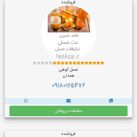
فروشنده
عسل کوهی
همدان
09180125476
مشاهده پروفایل
فروشنده