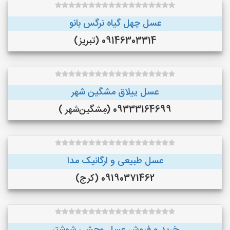
عسل چهل گیاه نرگس بانو
09146303314 (تبریز)
عسل ییلاق مشگین شهر
09333164699 (مِشگین‌شهر )
عسل طبیعی و ارگانیک مدا
09190371462 (کرج)