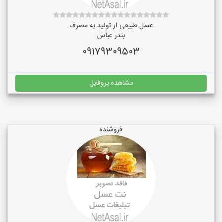
عسل طبیعی از تولید به مصرف
بندر عباس
09179309503
مشاهده پروفایل
فروشنده