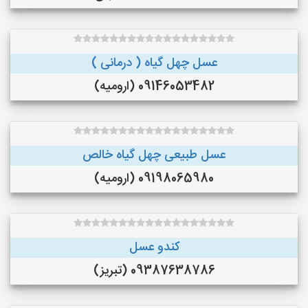
عسل چهل گیاه ( درمانی )
09146053482 (ارومیه)
عسل طبیعی چهل گیاه خالص
09198065980 (ارومیه)
کندو عسل
09387638786 (تبریز)