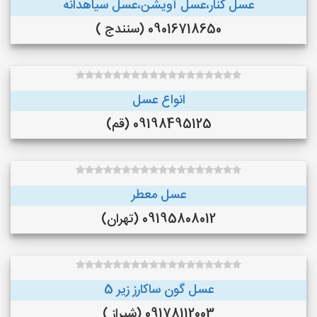
عسل کنار،عسل آویشن،عسل سیاهدانه
09016718650 (سنندج )
انواع عسل
09198495125 (قم)
عسل معطر
09195808012 (تهران)
عسل گون ساکارز زیر 5
09178112003 (شیراز )