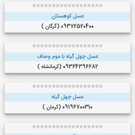
عسل کوهستان
09372520400 (گرگان )
عسل چهل گیاه با موم وصاف
09364396682 (کرمانشاه )
عسل چهل گیاه
09196700310 (کرمان )