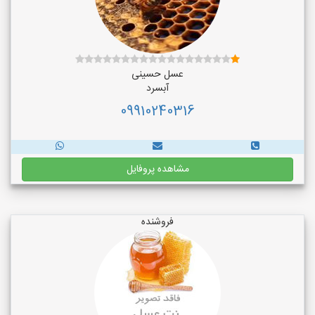
عسل حسینی
آبسرد
09910240316
مشاهده پروفایل
فروشنده