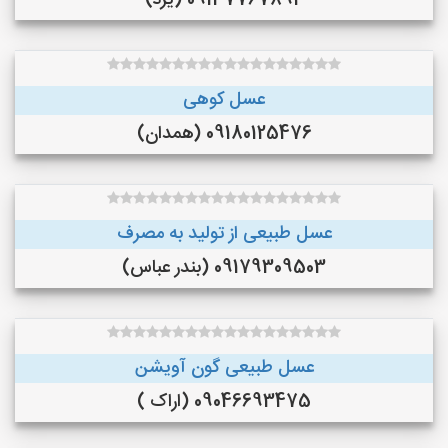
09137767894 (یزد)
عسل کوهی
09180125476 (همدان)
عسل طبیعی از تولید به مصرف
09179309503 (بندر عباس)
عسل طبیعی گون آویشن
09046693475 (اراک )