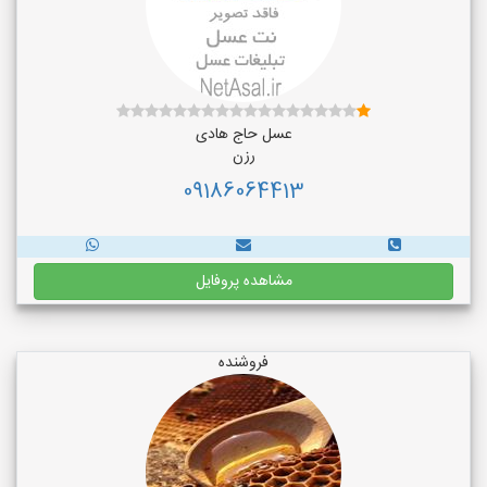
عسل حاج هادی
رزن
09186064413
مشاهده پروفایل
فروشنده