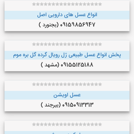
انواع عسل های دارویی اصل
09159856947 (بجنورد )
پخش انواع عسل طبیعی ژل رویال گرده گل بره موم
09155125188 (مشهد )
عسل اویشن
09150913313 (بیرجند )