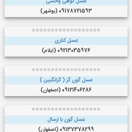
عسل کوهی وحشی
09178721593 (بوشهر)
عسل کناری
09213035976 (ایلام)
عسل گون گز ( گزانگبین )
09121406286 (اصفهان)
عسل گون با ارسال
09137378299 (اصفهان)