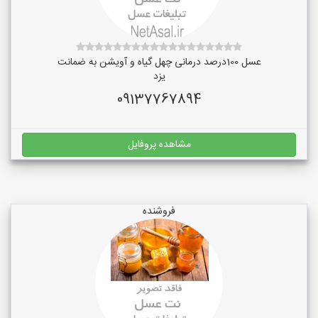
عسل 100درصد درمانی چهل گیاه و آویشن به ضمانت
یزد
09137767894
مشاهده پروفایل
فروشنده