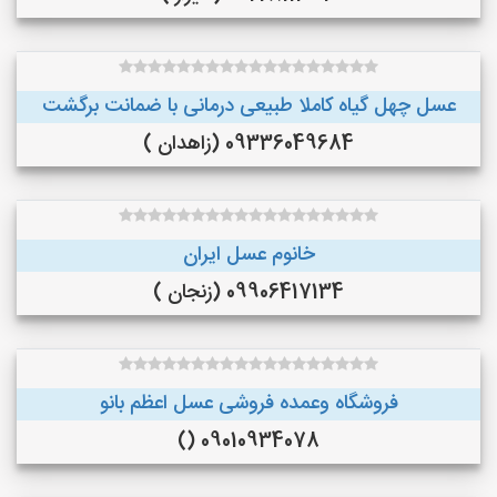
عسل چهل گیاه کاملا طبیعی درمانی با ضمانت برگشت
09336049684 (زاهدان )
خانوم عسل ایران
09906417134 (زنجان )
فروشگاه وعمده فروشی عسل اعظم بانو
09010934078 ()