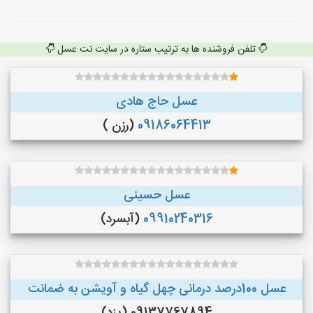
تلفن فروشنده ها به ترتیب ستاره در سایت نت عسل
عسل حاج هادی
09186064413
(رزن )
عسل حسینی
09910240316
(آبسرد)
عسل 100درصد درمانی چهل گیاه و آویشن به ضمانت