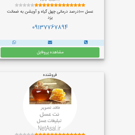
عسل 100درصد درمانی چهل گیاه و آویشن به ضمانت
یزد
09137767894
مشاهده پروفایل
فروشنده