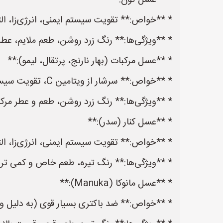
* **عسل گون:**
* **خواص:** تقویت سیستم ایمنی، انرژی‌زا، ال
* **ویژگی‌ها:** رنگ زرد روشن، طعم ملایم، عطر
* **عسل مرکبات (بهار نارنج، پرتقال، لیمو):**
* **خواص:** سرشار از ویتامین C، تقویت سیستم ایمنی، ضد سرماخوردگی، آرام‌بخش.
* **ویژگی‌ها:** رنگ زرد روشن، طعم و عطر مرکب
* **عسل کنار (سدر):**
* **خواص:** تقویت سیستم ایمنی، انرژی‌زا، ال
* **ویژگی‌ها:** رنگ تیره، طعم خاص و کمی تر
* **عسل مانوکا (Manuka):**
* **خواص:** ضد باکتری بسیار قوی (به دلیل وجود ماده متیل گلیوکسال MGO)، التی