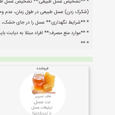
* **تشخیص عسل طبیعی:** تشخیص عسل طبیعی از
(شکرک زدن) عسل طبیعی در طول زمان، عدم وجود 
* **شرایط نگهداری:** عسل را در جای خشک، خن
* **موارد منع مصرف:** افراد مبتلا به دیابت ب
* **
فروشنده