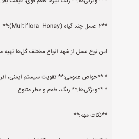
* **ویژگی‌ها:** رنگ تیره، طعم قوی، قیمت بالا.
**2. عسل چند گیاه (Multifloral Honey):**
این نوع عسل از شهد انواع مختلف گل‌ها تهیه 
* **خواص عمومی:** تقویت سیستم ایمنی، انرژی‌
* **ویژگی‌ها:** رنگ، طعم و عطر متنوع.
**نکات مهم:**