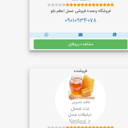
فروشگاه وعمده فروشی عسل اعظم بانو
09010934078
مشاهده پروفایل
فروشنده