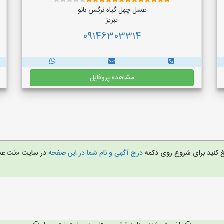
عسل چهل گیاه نرگس بانو
تبریز
09146303314
مشاهده پروفایل
یغ کنید برای شروع روی دکمه
درج آگهی و نام شما در این صفحه
در سایت «نت ع