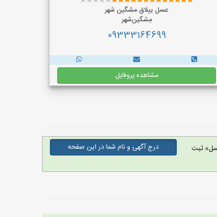
عسل ییلاق مشگین شهر
مِشگین‌شهر
09333164699
مشاهده پروفایل
درج آگهی و نام شما در این صفحه
سل» ثبت