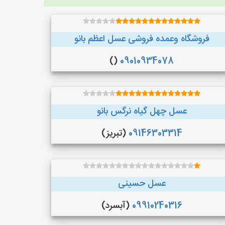
فروشگاه وعمده فروشی عسل اعظم بانو
()
09010934078
عسل چهل گیاه نرگس بانو
09146303314
(تبریز)
عسل حسینی
09910240316
(آبسرد)