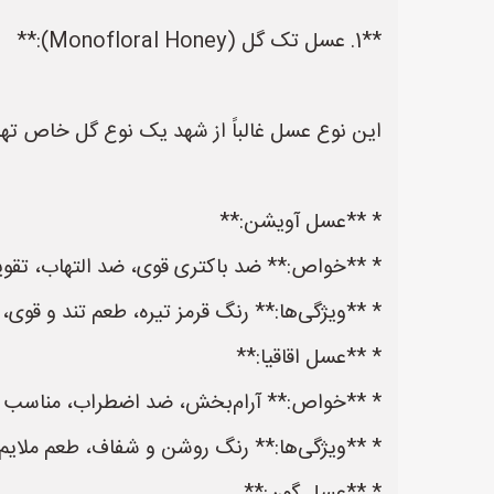
**1. عسل تک گل (Monofloral Honey):**
این نوع عسل غالباً از شهد یک نوع گل خاص تهیه
* **عسل آویشن:**
* **خواص:** ضد باکتری قوی، ضد التهاب، تقویت 
* **ویژگی‌ها:** رنگ قرمز تیره، طعم تند و قوی،
* **عسل اقاقیا:**
* **خواص:** آرام‌بخش، ضد اضطراب، مناسب برا
* **ویژگی‌ها:** رنگ روشن و شفاف، طعم ملایم 