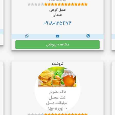
عسل کوهی
همدان
09180125476
مشاهده پروفایل
فروشنده