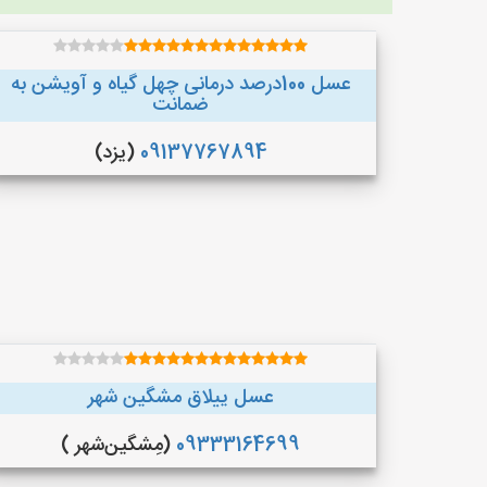
عسل 100درصد درمانی چهل گیاه و آویشن به
ضمانت
09137767894
(یزد)
عسل ییلاق مشگین شهر
09333164699
(مِشگین‌شهر )