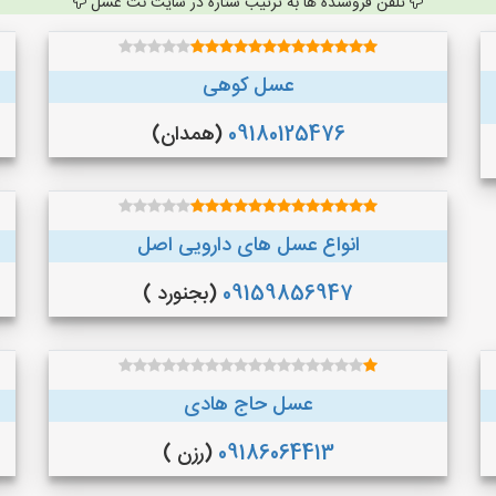
تلفن فروشنده ها به ترتیب ستاره در سایت نت عسل
عسل کوهی
09180125476
(همدان)
انواع عسل های دارویی اصل
09159856947
(بجنورد )
عسل حاج هادی
09186064413
(رزن )