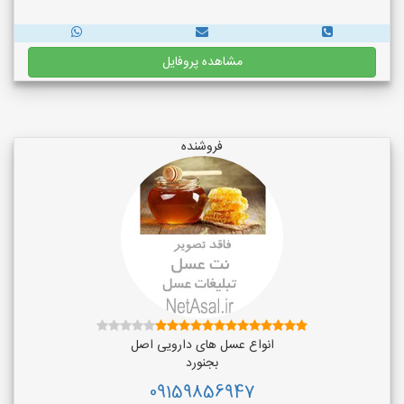
مشاهده پروفایل
فروشنده
انواع عسل های دارویی اصل
بجنورد
09159856947