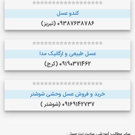
کندو عسل
09387638786 (تبریز)
عسل طبیعی و ارگانیک مدا
09190371462 (کرج)
خرید و فروش عسل وحشی شوشتر
09169142737 (شوشتر )
سایر مطالب آموزشی سایت نت عسل :