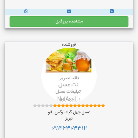
مشاهده پروفایل
فروشنده
عسل چهل گیاه نرگس بانو
تبریز
09146303314