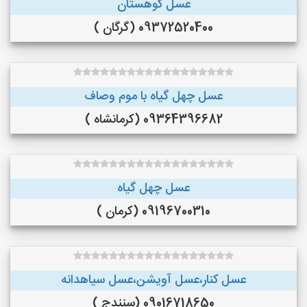
عسل کوهستان
09372520400 (گرگان )
عسل چهل گیاه با موم وصاف
09364396682 (کرمانشاه )
عسل چهل گیاه
09196700310 (کرمان )
عسل کنار،عسل آویشن،عسل سیاهدانه
09016718650 (سنندج )