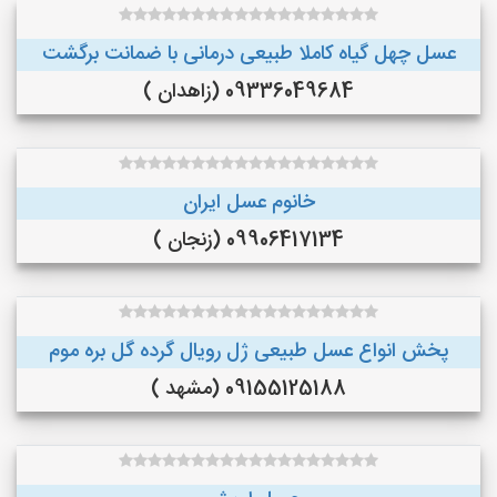
عسل چهل گیاه کاملا طبیعی درمانی با ضمانت برگشت
09336049684 (زاهدان )
خانوم عسل ایران
09906417134 (زنجان )
پخش انواع عسل طبیعی ژل رویال گرده گل بره موم
09155125188 (مشهد )