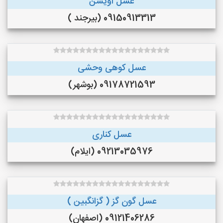
عسل اویشن
09150913313 (بیرجند )
عسل کوهی وحشی
09178721593 (بوشهر)
عسل کناری
09213035976 (ایلام)
عسل گون گز ( گزانگبین )
09121406286 (اصفهان)