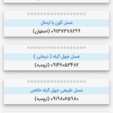
عسل گون با ارسال
09137378299 (اصفهان)
عسل چهل گیاه ( درمانی )
09146053482 (ارومیه)
عسل طبیعی چهل گیاه خالص
09198065980 (ارومیه)