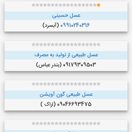
عسل حسینی
09910240316
(آبسرد)
عسل طبیعی از تولید به مصرف
09179309503 (بندر عباس)
عسل طبیعی گون آویشن
09046693475 (اراک )