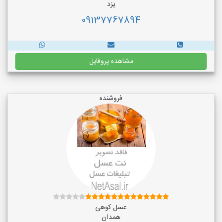
یزد
09137767894
مشاهده پروفایل
فروشنده
عسل کوهی
همدان