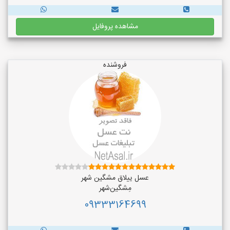
مشاهده پروفایل
فروشنده
عسل ییلاق مشگین شهر
مِشگین‌شهر
09333164699