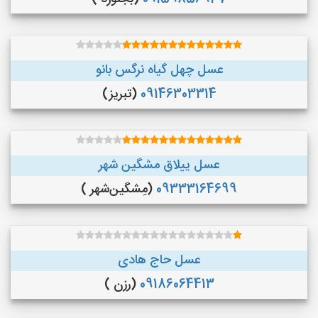
عسل چهل گیاه نرگس بانو
09146303314
(تبریز)
عسل ییلاق مشگین شهر
09333164699
(مِشگین‌شهر )
عسل حاج هادی
09186064413
(رزن )