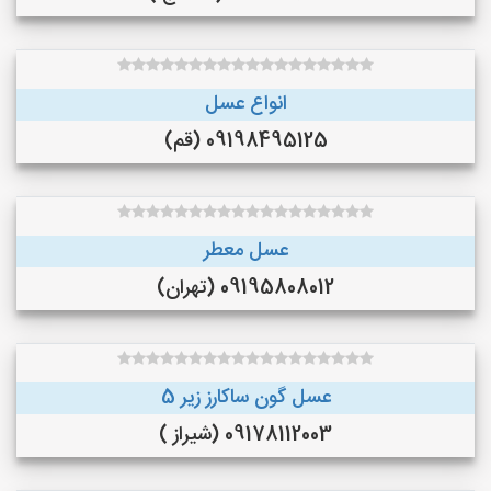
انواع عسل
09198495125 (قم)
عسل معطر
09195808012 (تهران)
عسل گون ساکارز زیر 5
09178112003 (شیراز )