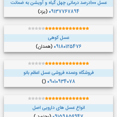
عسل 100درصد درمانی چهل گیاه و آویشن به ضمانت
09137767894
(یزد)
عسل کوهی
09180125476
(همدان)
فروشگاه وعمده فروشی عسل اعظم بانو
()
09010934078
انواع عسل های دارویی اصل
09159856947
(بجنورد )