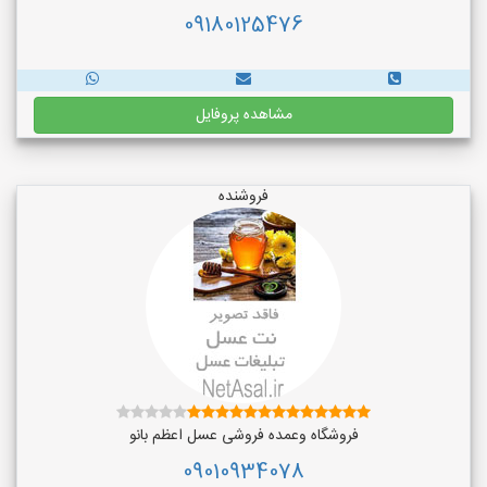
09180125476
مشاهده پروفایل
فروشنده
فروشگاه وعمده فروشی عسل اعظم بانو
09010934078