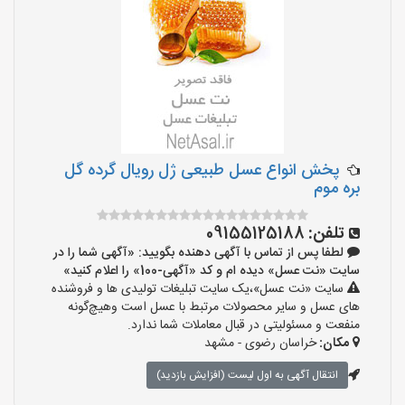
پخش انواع عسل طبیعی ژل رویال گرده گل
بره موم
تلفن:
09155125188
لطفا پس از تماس با آگهی دهنده بگویید: «آگهی شما را در
سایت «نت عسل» دیده ام و کد «آگهی-100» را اعلام کنید»
سایت «نت عسل»،یک سایت تبلیغات تولیدی ها و فروشنده
های عسل و سایر محصولات مرتبط با عسل است وهیچ‌گونه
منفعت و مسئولیتی در قبال معاملات شما ندارد.
مکان:
خراسان رضوی - مشهد
انتقال آگهی به اول لیست (افزایش بازدید)